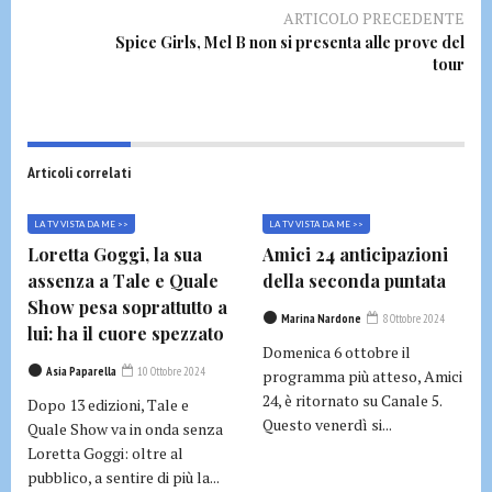
ARTICOLO PRECEDENTE
Spice Girls, Mel B non si presenta alle prove del
tour
Articoli correlati
LA TV VISTA DA ME >>
LA TV VISTA DA ME >>
Loretta Goggi, la sua
Amici 24 anticipazioni
assenza a Tale e Quale
della seconda puntata
Show pesa soprattutto a
Marina Nardone
8 Ottobre 2024
lui: ha il cuore spezzato
Domenica 6 ottobre il
Asia Paparella
10 Ottobre 2024
programma più atteso, Amici
24, è ritornato su Canale 5.
Dopo 13 edizioni, Tale e
Questo venerdì si...
Quale Show va in onda senza
Loretta Goggi: oltre al
pubblico, a sentire di più la...