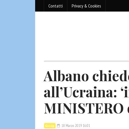
Contatti
Privacy & Cookies
Albano chied
all’Ucraina: ‘
MINISTERO de
18 Marzo 2019 16:01
Gossip