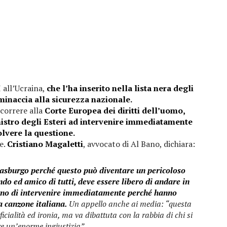
 all’Ucraina,
che l’ha inserito nella lista nera degli
minaccia alla sicurezza nazionale.
icorrere alla
Corte Europea dei diritti dell’uomo,
inistro degli Esteri ad intervenire immediatamente
olvere la questione.
e.
Cristiano Magaletti
, avvocato di Al Bano, dichiara:
asburgo perché questo può diventare un pericoloso
do ed amico di tutti, deve essere libero di andare in
rno di intervenire immediatamente perché hanno
a canzone italiana.
Un appello anche ai media: “questa
cialità ed ironia, ma va dibattuta con la rabbia di chi si
re un’enorme ingiustizia”.