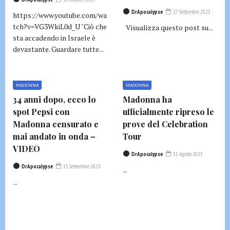
DrApocalypse
27 Settembre 2023
https://www.youtube.com/wa
tch?v=VG3WkiL0d_U "Ciò che
Visualizza questo post su...
sta accadendo in Israele è
devastante. Guardare tutte...
MADONNA
MADONNA
34 anni dopo, ecco lo
Madonna ha
spot Pepsi con
ufficialmente ripreso le
Madonna censurato e
prove del Celebration
mai andato in onda –
Tour
VIDEO
DrApocalypse
31 Agosto 2023
DrApocalypse
15 Settembre 2023
...
...