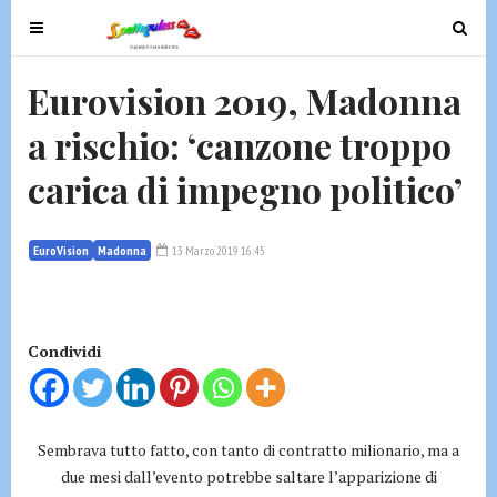
T
T
o
o
g
g
Eurovision 2019, Madonna
g
g
a rischio: ‘canzone troppo
l
l
e
e
carica di impegno politico’
n
n
a
a
v
v
EuroVision
Madonna
13 Marzo 2019 16:45
i
i
g
g
a
a
t
t
Condividi
i
i
o
o
n
n
Sembrava tutto fatto, con tanto di contratto milionario, ma a
due mesi dall’evento potrebbe saltare l’apparizione di