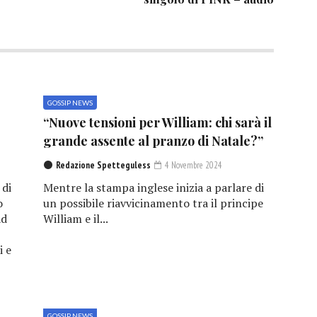
GOSSIP NEWS
“Nuove tensioni per William: chi sarà il
grande assente al pranzo di Natale?”
Redazione Spetteguless
4 Novembre 2024
 di
Mentre la stampa inglese inizia a parlare di
o
un possibile riavvicinamento tra il principe
ad
William e il...
i e
GOSSIP NEWS