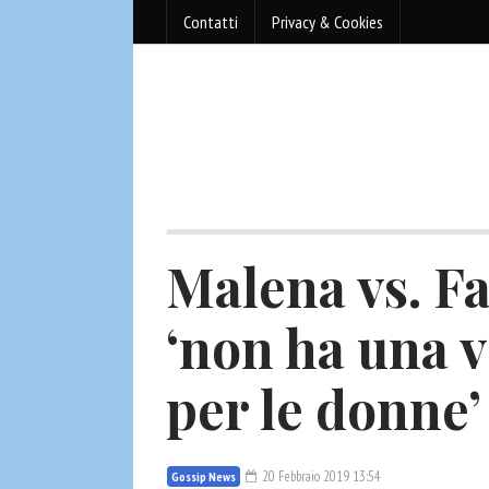
Contatti
Privacy & Cookies
Malena vs. F
‘non ha una v
per le donne’
20 Febbraio 2019 13:54
Gossip News