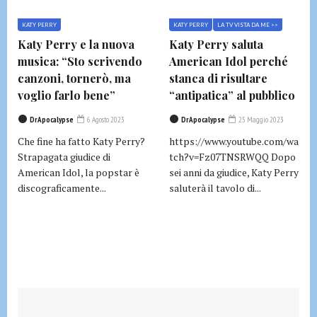
KATY PERRY
KATY PERRY
LA TV VISTA DA ME >>
Katy Perry e la nuova
Katy Perry saluta
musica: “Sto scrivendo
American Idol perché
canzoni, tornerò, ma
stanca di risultare
voglio farlo bene”
“antipatica” al pubblico
DrApocalypse
6 Agosto 2023
DrApocalypse
25 Maggio 2023
Che fine ha fatto Katy Perry?
https://www.youtube.com/wa
Strapagata giudice di
tch?v=Fz07TNSRWQQ Dopo
American Idol, la popstar è
sei anni da giudice, Katy Perry
discograficamente...
saluterà il tavolo di...