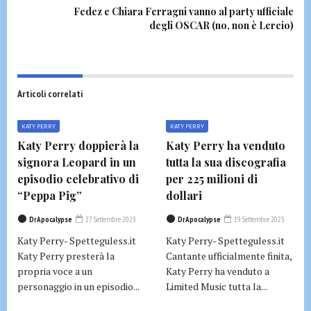
Fedez e Chiara Ferragni vanno al party ufficiale
degli OSCAR (no, non è Lercio)
Articoli correlati
KATY PERRY
KATY PERRY
Katy Perry doppierà la
Katy Perry ha venduto
signora Leopard in un
tutta la sua discografia
episodio celebrativo di
per 225 milioni di
“Peppa Pig”
dollari
DrApocalypse
27 Settembre 2023
DrApocalypse
19 Settembre 2023
Katy Perry- Spetteguless.it
Katy Perry- Spetteguless.it
Katy Perry presterà la
Cantante ufficialmente finita,
propria voce a un
Katy Perry ha venduto a
personaggio in un episodio...
Limited Music tutta la...