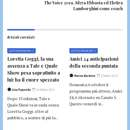
The Voice 2019, Sfera Ebbasta ed Elettra
Lamborghini come coach
Articoli correlati
LA TV VISTA DA ME >>
LA TV VISTA DA ME >>
Loretta Goggi, la sua
Amici 24 anticipazioni
assenza a Tale e Quale
della seconda puntata
Show pesa soprattutto a
Marina Nardone
8 Ottobre 2024
lui: ha il cuore spezzato
Domenica 6 ottobre il
Asia Paparella
10 Ottobre 2024
programma più atteso, Amici
24, è ritornato su Canale 5.
Dopo 13 edizioni, Tale e
Questo venerdì si...
Quale Show va in onda senza
Loretta Goggi: oltre al
pubblico, a sentire di più la...