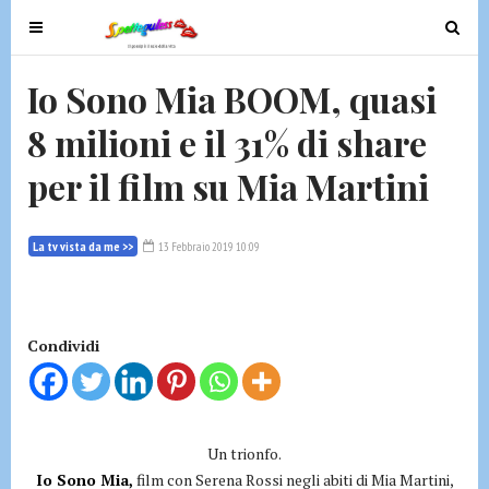
T
T
o
o
g
g
Io Sono Mia BOOM, quasi
g
g
8 milioni e il 31% di share
l
l
e
e
per il film su Mia Martini
n
n
a
a
v
v
La tv vista da me >>
13 Febbraio 2019 10:09
i
i
g
g
a
a
t
t
Condividi
i
i
o
o
n
n
Un trionfo.
Io Sono Mia,
film con Serena Rossi negli abiti di Mia Martini,