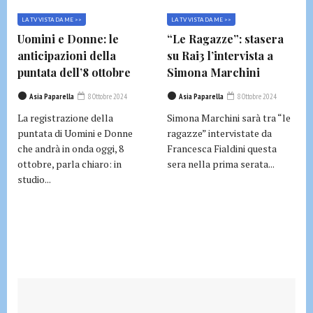
LA TV VISTA DA ME >>
LA TV VISTA DA ME >>
Uomini e Donne: le
“Le Ragazze”: stasera
anticipazioni della
su Rai3 l’intervista a
puntata dell’8 ottobre
Simona Marchini
Asia Paparella
8 Ottobre 2024
Asia Paparella
8 Ottobre 2024
La registrazione della
Simona Marchini sarà tra “le
puntata di Uomini e Donne
ragazze” intervistate da
che andrà in onda oggi, 8
Francesca Fialdini questa
ottobre, parla chiaro: in
sera nella prima serata...
studio...