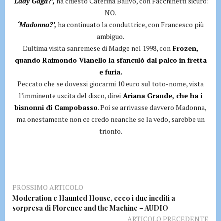
‘Lady Gaga?’,
ha chiesto Caterina Balivo, con Facchinetti sicuro:
NO.
‘Madonna?’,
ha continuato la conduttrice, con Francesco più
ambiguo.
L’ultima visita sanremese di Madge nel 1998, con
Frozen,
quando Raimondo Vianello la sfanculò dal palco in fretta
e furia.
Peccato che se dovessi giocarmi 10 euro sul toto-nome, vista
l’imminente uscita del disco, direi
Ariana Grande, che ha i
bisnonni di Campobasso
. Poi se arrivasse davvero Madonna,
ma onestamente non ce credo neanche se la vedo, sarebbe un
trionfo.
PROSSIMO ARTICOLO
Moderation e Haunted House, ecco i due inediti a
sorpresa di Florence and the Machine – AUDIO
ARTICOLO PRECEDENTE