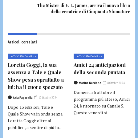
The Mister di E. L. James, arriva il nuovo libro
della creatrice di Cinquanta Sfumature
Articoli correlati
LA TV VISTA DA ME >>
LA TV VISTA DA ME >>
Loretta Goggi, la sua
Amici 24 anticipazioni
assenza a Tale e Quale
della seconda puntata
Show pesa soprattutto a
Marina Nardone
8 Ottobre 2024
lui: ha il cuore spezzato
Domenica 6 ottobre il
Asia Paparella
10 Ottobre 2024
programma più atteso, Amici
24, è ritornato su Canale 5.
Dopo 13 edizioni, Tale e
Questo venerdì si...
Quale Show va in onda senza
Loretta Goggi: oltre al
pubblico, a sentire di più la...