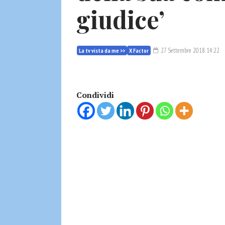
giudice’
27 Settembre 2018 14:22
La tv vista da me >>
X Factor
Condividi