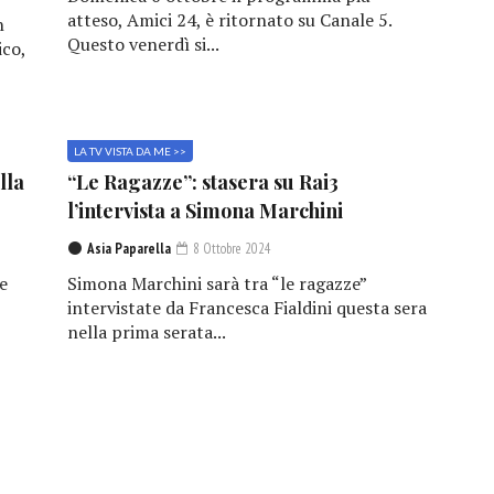
atteso, Amici 24, è ritornato su Canale 5.
n
Questo venerdì si...
ico,
LA TV VISTA DA ME >>
lla
“Le Ragazze”: stasera su Rai3
l’intervista a Simona Marchini
Asia Paparella
8 Ottobre 2024
e
Simona Marchini sarà tra “le ragazze”
,
intervistate da Francesca Fialdini questa sera
nella prima serata...