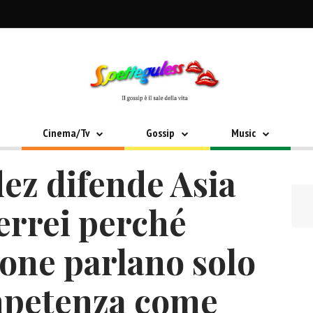
Cinema/Tv
Gossip
Music
ez difende Asia
terrei perché
sone parlano solo
mpetenza come