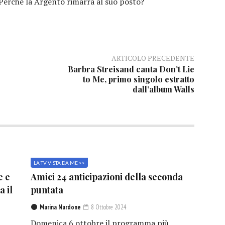
Perché la Argento rimarrà al suo posto?
ARTICOLO PRECEDENTE
Barbra Streisand canta Don’t Lie
to Me, primo singolo estratto
dall’album Walls
LA TV VISTA DA ME >>
e e
Amici 24 anticipazioni della seconda
a il
puntata
Marina Nardone
8 Ottobre 2024
Domenica 6 ottobre il programma più