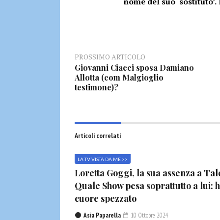
nome del suo ‘sostituto’.
PROSSIMO ARTICOLO
Giovanni Ciacci sposa Damiano
Allotta (com Malgioglio
testimone)?
Articoli correlati
LA TV VISTA DA ME >>
Loretta Goggi, la sua assenza a Tal
Quale Show pesa soprattutto a lui: h
cuore spezzato
Asia Paparella
10 Ottobre 2024