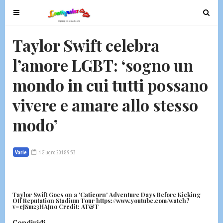
T
T
o
o
g
g
Taylor Swift celebra
g
g
l’amore LGBT: ‘sogno un
l
l
e
e
mondo in cui tutti possano
n
n
a
a
vivere e amare allo stesso
v
v
modo’
i
i
g
g
a
a
Varie
4 Giugno 2018 9:33
t
t
i
i
o
o
n
n
Taylor Swift Goes on a 'Caticorn' Adventure Days Before Kicking
Off Reputation Stadium Tour https://www.youtube.com/watch?
v=cJSm23HAJno Credit: AT&T
Condividi