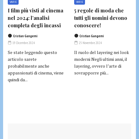
VARIE
VARIE
I film più visti al cinema
5 regole di moda che
nel 2024: l’analisi
tutti gli uomini devono
completa degli incassi
conoscere!
Cristian Gangemi
Cristian Gangemi
19 Dicembre 2024
25 Novembre 2024
Se state leggendo questo
Il ruolo del layering nei look
articolo sarete
moderni Negli ultimi anni, il
probabilmente anche
layering, ovvero l’arte di
appassionati di cinema, viene
sovrapporre più...
quindi da...