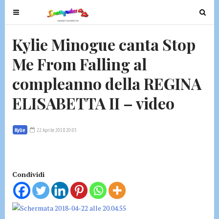
T
T
o
o
g
g
Kylie Minogue canta Stop
g
g
Me From Falling al
l
l
e
e
compleanno della REGINA
n
n
a
a
ELISABETTA II – video
v
v
i
i
g
g
Kylie
22 Aprile 2018 20:05
a
a
t
t
i
i
Condividi
o
o
n
n