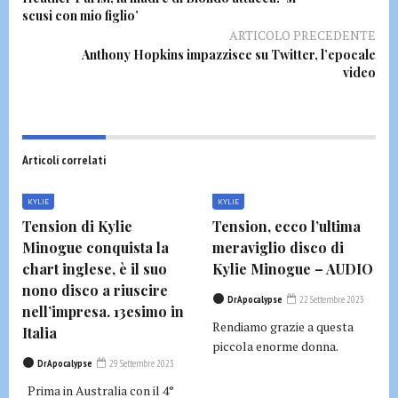
scusi con mio figlio’
ARTICOLO PRECEDENTE
Anthony Hopkins impazzisce su Twitter, l’epocale
video
Articoli correlati
KYLIE
KYLIE
Tension di Kylie
Tension, ecco l’ultima
Minogue conquista la
meraviglio disco di
chart inglese, è il suo
Kylie Minogue – AUDIO
nono disco a riuscire
DrApocalypse
22 Settembre 2023
nell’impresa. 13esimo in
Rendiamo grazie a questa
Italia
piccola enorme donna.
DrApocalypse
29 Settembre 2023
Prima in Australia con il 4°