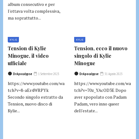
album consecutivo e per
l'ottava volta complessiva,
ma soprattutto...
KYLIE
KYLIE
Tension di Kylie
Tension, ecco il nuovo
Minogue, il video
singolo di Kylie
ufficiale
Minogue
DrApocalypse
1 Settembre 2023
DrApocalypse
31 Agosto 2023
https://www.youtube.com/wa
https://www.youtube.com/wa
tch?v=8-aEr4WRPYk
tch?v=70z_YAcOD3E Dopo
Secondo singolo estratto da
aver spopolato con Padam
Tension, nuovo disco di
Padam, vero inno queer
Kylie...
dell'estate...