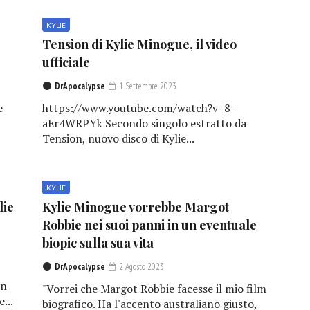
KYLIE
Tension di Kylie Minogue, il video
ufficiale
DrApocalypse
1 Settembre 2023
e
https://www.youtube.com/watch?v=8-
aEr4WRPYk Secondo singolo estratto da
Tension, nuovo disco di Kylie...
KYLIE
lie
Kylie Minogue vorrebbe Margot
Robbie nei suoi panni in un eventuale
biopic sulla sua vita
DrApocalypse
2 Agosto 2023
on
"Vorrei che Margot Robbie facesse il mio film
...
biografico. Ha l'accento australiano giusto,