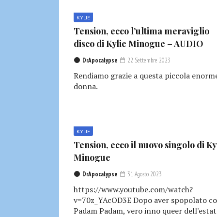
KYLIE
Tension, ecco l’ultima meraviglio
disco di Kylie Minogue – AUDIO
DrApocalypse
22 Settembre 2023
Rendiamo grazie a questa piccola enorm
donna.
KYLIE
Tension, ecco il nuovo singolo di Ky
Minogue
DrApocalypse
31 Agosto 2023
https://www.youtube.com/watch?
v=70z_YAcOD3E Dopo aver spopolato c
Padam Padam, vero inno queer dell'estate