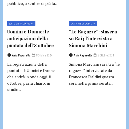
pubblico, a sentire di più la...
LA TV VISTA DA ME >>
LA TV VISTA DA ME >>
Uomini e Donne: le
“Le Ragazze”: stasera
anticipazioni della
su Rai3 l’intervista a
puntata dell’8 ottobre
Simona Marchini
Asia Paparella
8 Ottobre 2024
Asia Paparella
8 Ottobre 2024
La registrazione della
Simona Marchini sarà tra “le
puntata di Uomini e Donne
ragazze” intervistate da
che andrà in onda oggi, 8
Francesca Fialdini questa
ottobre, parla chiaro: in
sera nella prima serata...
studio...