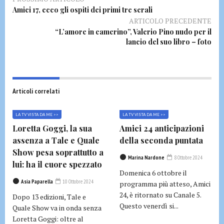
Amici 17, ecco gli ospiti dei primi tre serali
ARTICOLO PRECEDENTE
“L’amore in camerino”, Valerio Pino nudo per il
lancio del suo libro – foto
Articoli correlati
LA TV VISTA DA ME >>
LA TV VISTA DA ME >>
Loretta Goggi, la sua
Amici 24 anticipazioni
assenza a Tale e Quale
della seconda puntata
Show pesa soprattutto a
Marina Nardone
8 Ottobre 2024
lui: ha il cuore spezzato
Domenica 6 ottobre il
Asia Paparella
10 Ottobre 2024
programma più atteso, Amici
24, è ritornato su Canale 5.
Dopo 13 edizioni, Tale e
Questo venerdì si...
Quale Show va in onda senza
Loretta Goggi: oltre al