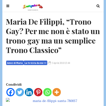
T
T
o
o
g
g
Maria De Filippi, “Trono
g
g
Gay? Per me non è stato un
l
l
e
e
trono gay ma un semplice
n
n
a
a
Trono Classico”
v
v
i
i
g
g
Amici di Maria
La tv vista da me >>
5 Aprile 2018 13:44
a
a
t
t
i
i
Condividi
o
o
n
n