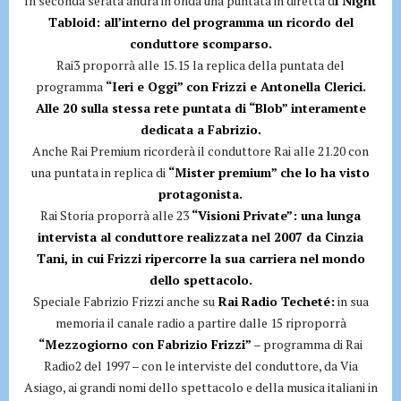
In seconda serata andrà in onda una puntata in diretta d
i Night
Tabloid: all’interno del programma un ricordo del
conduttore scomparso.
Rai3 proporrà alle 15.15 la replica della puntata del
programma
“Ieri e Oggi” con Frizzi e Antonella Clerici.
Alle 20 sulla stessa rete puntata di “Blob” interamente
dedicata a Fabrizio.
Anche Rai Premium ricorderà il conduttore Rai alle 21.20 con
una puntata in replica di
“Mister premium” che lo ha visto
protagonista.
Rai Storia proporrà alle 23
“Visioni Private”: una lunga
intervista al conduttore realizzata nel 2007 da Cinzia
Tani, in cui Frizzi ripercorre la sua carriera nel mondo
dello spettacolo.
Speciale Fabrizio Frizzi anche su
Rai Radio Techeté:
in sua
memoria il canale radio a partire dalle 15 riproporrà
“Mezzogiorno con Fabrizio Frizzi”
– programma di Rai
Radio2 del 1997 – con le interviste del conduttore, da Via
Asiago, ai grandi nomi dello spettacolo e della musica italiani in