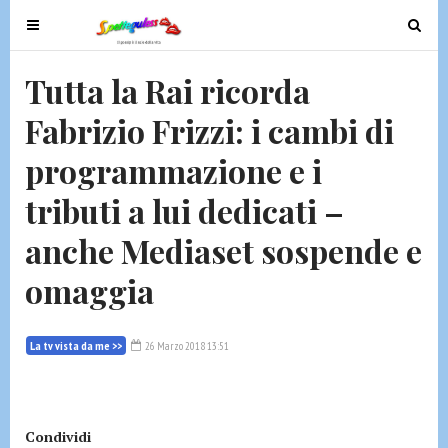
T
T
o
o
g
g
Tutta la Rai ricorda
g
g
Fabrizio Frizzi: i cambi di
l
l
e
e
programmazione e i
n
n
a
a
tributi a lui dedicati –
v
v
anche Mediaset sospende e
i
i
g
g
omaggia
a
a
t
t
i
i
La tv vista da me >>
26 Marzo 2018 13:51
o
o
n
n
Condividi