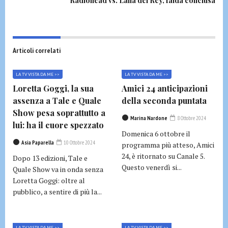
Radiohead vs. Lana del Rey, faida conclusa
Articoli correlati
LA TV VISTA DA ME >>
LA TV VISTA DA ME >>
Loretta Goggi, la sua
Amici 24 anticipazioni
assenza a Tale e Quale
della seconda puntata
Show pesa soprattutto a
Marina Nardone
8 Ottobre 2024
lui: ha il cuore spezzato
Domenica 6 ottobre il
Asia Paparella
10 Ottobre 2024
programma più atteso, Amici
24, è ritornato su Canale 5.
Dopo 13 edizioni, Tale e
Questo venerdì si...
Quale Show va in onda senza
Loretta Goggi: oltre al
pubblico, a sentire di più la...
LA TV VISTA DA ME >>
LA TV VISTA DA ME >>