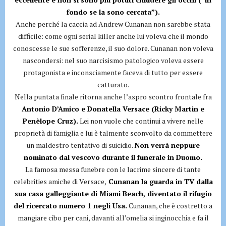
fondo se la sono cercata”).
Anche perché la caccia ad Andrew Cunanan non sarebbe stata
difficile: come ogni serial killer anche lui voleva che il mondo
conoscesse le sue sofferenze, il suo dolore. Cunanan non voleva
nascondersi: nel suo narcisismo patologico voleva essere
protagonista e inconsciamente faceva di tutto per essere
catturato.
Nella puntata finale ritorna anche l’aspro scontro frontale fra
Antonio D’Amico e Donatella Versace (Ricky Martin e
Penèlope Cruz).
Lei non vuole che continui a vivere nelle
proprietà di famiglia e lui è talmente sconvolto da commettere
un maldestro tentativo di suicidio.
Non verrà neppure
nominato dal vescovo durante il funerale in Duomo.
La famosa messa funebre con le lacrime sincere di tante
celebrities amiche di Versace,
Cunanan la guarda in TV dalla
sua casa galleggiante di Miami Beach, diventato il rifugio
del ricercato numero 1 negli Usa.
Cunanan, che è costretto a
mangiare cibo per cani, davanti all’omelia si inginocchia e fa il