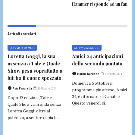
Hammer risponde ad un fan
Articoli correlati
LA TV VISTA DA ME >>
LA TV VISTA DA ME >>
Loretta Goggi, la sua
Amici 24 anticipazioni
assenza a Tale e Quale
della seconda puntata
Show pesa soprattutto a
Marina Nardone
8 Ottobre 2024
lui: ha il cuore spezzato
Domenica 6 ottobre il
Asia Paparella
10 Ottobre 2024
programma più atteso, Amici
24, è ritornato su Canale 5.
Dopo 13 edizioni, Tale e
Questo venerdì si...
Quale Show va in onda senza
Loretta Goggi: oltre al
pubblico, a sentire di più la...