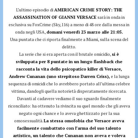
L’ultimo episodio di
AMERICAN CRIME STORY: THE
ASSASSINATION OF GIANNI VERSACE
sarà in onda in
esclusiva su FoxCrime (Sky,116) a meno di 48 ore dalla messa in
onda negli USA,
domani venerdì 23 marzo alle 21:05.
Una puntata che ci riporta finalmente a Miami, sulla scena del
delitto.
La serie che si era aperta con il brutale omicidio,
si è
sviluppata per 8 puntate in un lungo flashback che
racconta la vita dello psicopatico killer di Versace,
Andrew Cunanan (uno strepitoso Darren Criss),
e la lunga
sequenza di omicidi che lo avrebbero portato all’ultima celebre
vittima, dandogli quella notorietà disperatamente ricercata.
Davanti al cadavere vediamo il suo sguardo finalmente
riconciliato: ha ottenuto la rivincita su quel mondo che gli aveva
negato ogni chance e lo aveva ghettizzato per la sua
omosessualità.
La stessa omofobia che Versace aveva
facilmente combattuto con l’arma del suo talento
artistico, un talento che Cunanan non aveva e voleva