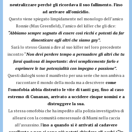
neutralizzare perché gli ricordava il suo fallimento. Fino
ad arrivare all’omicidio.
Questo viene spiegato limpidamente nel monologo dell’amico
Ronnie (Max Greenfield), l’amico del killer che gli dice:
“Abbiamo sempre sognato di essere così ricchi e potenti da far
dimenticare agli altri che siamo gay”.
Sarà lo stesso Gianni a dire al suo killer nel loro precedente
incontro “
Non devi perdere tempo a persuadere gli altri che tu
farai qualcosa di importante: devi semplicemente farlo e
esprimere le tue potenzialità con impegno e passione”.
Questi dialoghi sono il manifesto per una serie che non ambiva a
raccontare il mondo della moda ma a descrivere
come
l’omofobia abbia distrutto le vite di tanti gay, fino al caso
estremo di Cunanan, arrivato a uccidere cinque uomini e a
distruggere la sua.
La stessa omofobia che ha impedito alla polizia investigativa di
allearsi con la comunità omosessuale di Miami nella caccia
all’assassino. F
ino a quando si è arrivati al cadavere
eccellente e non si sono più potuti chiudere gli occhi (“in