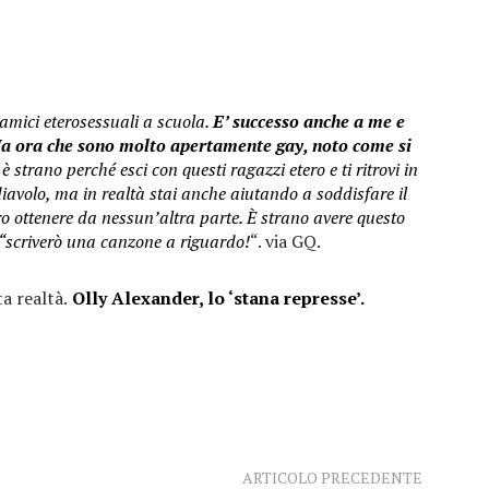
amici eterosessuali a scuola.
E’ successo anche a me e
Ma ora che sono molto apertamente gay, noto come si
è strano perché esci con questi ragazzi etero e ti ritrovi in
diavolo, ma in realtà stai anche aiutando a soddisfare il
ro ottenere da nessun’altra parte. È strano avere questo
“scriverò una canzone a riguardo!
“. via GQ.
ta realtà.
Olly Alexander, lo ‘stana represse’.
ARTICOLO PRECEDENTE