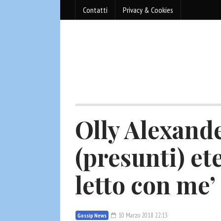
Contatti
Privacy & Cookies
Olly Alexande
(presunti) et
letto con me’
10 Marzo 2018 22:13
Gossip News