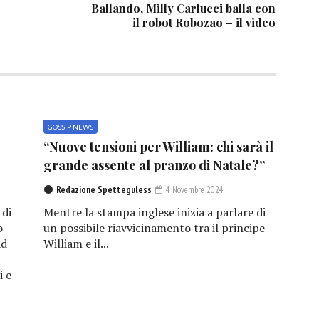
Ballando, Milly Carlucci balla con
il robot Robozao – il video
GOSSIP NEWS
“Nuove tensioni per William: chi sarà il
grande assente al pranzo di Natale?”
Redazione Spetteguless
4 Novembre 2024
 di
Mentre la stampa inglese inizia a parlare di
o
un possibile riavvicinamento tra il principe
ad
William e il...
i e