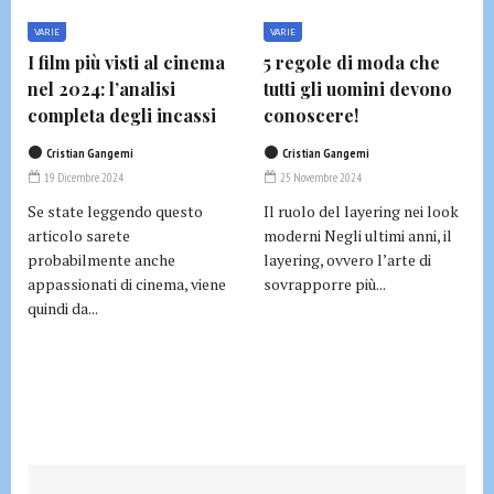
VARIE
VARIE
I film più visti al cinema
5 regole di moda che
nel 2024: l’analisi
tutti gli uomini devono
completa degli incassi
conoscere!
Cristian Gangemi
Cristian Gangemi
19 Dicembre 2024
25 Novembre 2024
Se state leggendo questo
Il ruolo del layering nei look
articolo sarete
moderni Negli ultimi anni, il
probabilmente anche
layering, ovvero l’arte di
appassionati di cinema, viene
sovrapporre più...
quindi da...