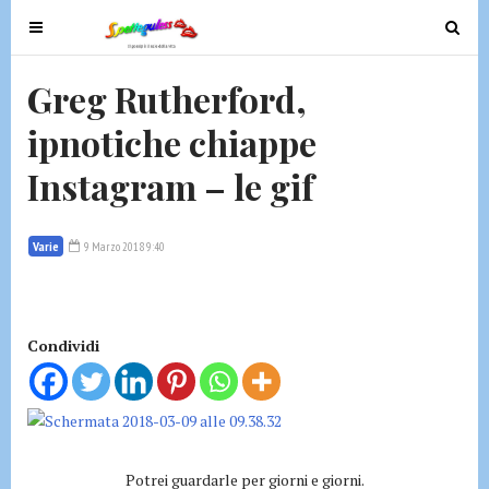
T
T
o
o
g
g
Greg Rutherford,
g
g
ipnotiche chiappe
l
l
e
e
Instagram – le gif
n
n
a
a
v
v
Varie
9 Marzo 2018 9:40
i
i
g
g
a
a
t
t
Condividi
i
i
o
o
n
n
Potrei guardarle per giorni e giorni.