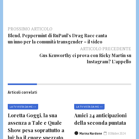
PROSSIMO ARTICOLO
Blend, Peppermint di RuPaul’s Drag Race canta
un inno per la comunità transgender – il video
ARTICOLO PRECEDENTE
Gus Kenworthy ci prova con Ricky Martin su
Instagram? L’appello
Articoli correlati
LA TV VISTA DA ME >>
LA TV VISTA DA ME >>
Loretta Goggi, la sua
Amici 24 anticipazioni
assenza a Tale e Quale
della seconda puntata
Show pesa soprattutto a
Marina Nardone
8 Ottobre 2024
lui: ha il cuore spezzato