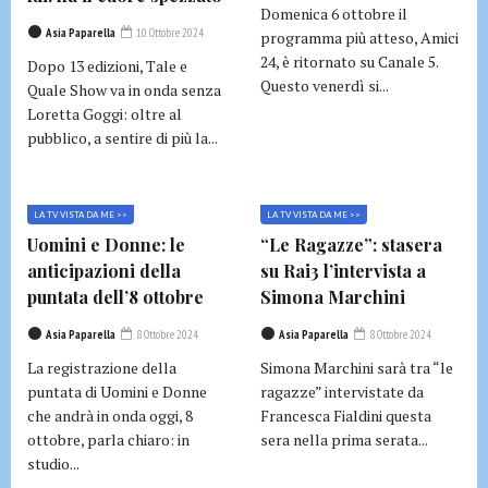
Domenica 6 ottobre il
Asia Paparella
10 Ottobre 2024
programma più atteso, Amici
24, è ritornato su Canale 5.
Dopo 13 edizioni, Tale e
Questo venerdì si...
Quale Show va in onda senza
Loretta Goggi: oltre al
pubblico, a sentire di più la...
LA TV VISTA DA ME >>
LA TV VISTA DA ME >>
Uomini e Donne: le
“Le Ragazze”: stasera
anticipazioni della
su Rai3 l’intervista a
puntata dell’8 ottobre
Simona Marchini
Asia Paparella
8 Ottobre 2024
Asia Paparella
8 Ottobre 2024
La registrazione della
Simona Marchini sarà tra “le
puntata di Uomini e Donne
ragazze” intervistate da
che andrà in onda oggi, 8
Francesca Fialdini questa
ottobre, parla chiaro: in
sera nella prima serata...
studio...