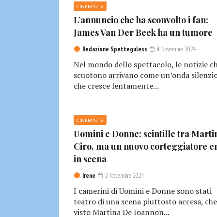
CINEMA/TV
L’annuncio che ha sconvolto i fan:
James Van Der Beek ha un tumore
Redazione Spetteguless
4 Novembre 2024
Nel mondo dello spettacolo, le notizie c
scuotono arrivano come un’onda silenzio
che cresce lentamente...
CINEMA/TV
Uomini e Donne: scintille tra Marti
Ciro, ma un nuovo corteggiatore e
in scena
Irene
2 Novembre 2024
I camerini di Uomini e Donne sono stati
teatro di una scena piuttosto accesa, che
visto Martina De Ioannon...