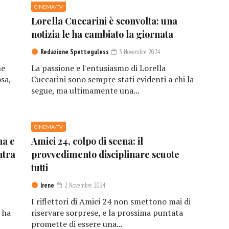
CINEMA/TV
Lorella Cuccarini è sconvolta: una
notizia le ha cambiato la giornata
Redazione Spetteguless
3 Novembre 2024
he
La passione e l'entusiasmo di Lorella
sa,
Cuccarini sono sempre stati evidenti a chi la
segue, ma ultimamente una...
CINEMA/TV
na e
Amici 24, colpo di scena: il
ntra
provvedimento disciplinare scuote
tutti
Irene
2 Novembre 2024
I riflettori di Amici 24 non smettono mai di
 ha
riservare sorprese, e la prossima puntata
promette di essere una...