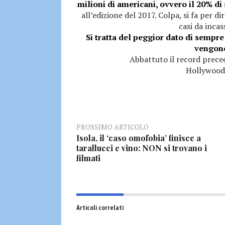
milioni di americani, ovvero il 20% di 
all’edizione del 2017. Colpa, si fa per di
casi da incas
Si tratta del peggior dato di sempr
vengono 
Abbattuto il record prece
Hollywood
PROSSIMO ARTICOLO
Isola, il ‘caso omofobia’ finisce a
tarallucci e vino: NON si trovano i
filmati
Articoli correlati