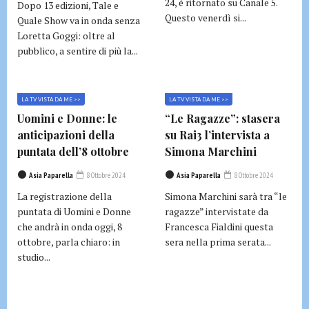
24, è ritornato su Canale 5.
Dopo 13 edizioni, Tale e
Questo venerdì si...
Quale Show va in onda senza
Loretta Goggi: oltre al
pubblico, a sentire di più la...
LA TV VISTA DA ME >>
LA TV VISTA DA ME >>
Uomini e Donne: le
“Le Ragazze”: stasera
anticipazioni della
su Rai3 l’intervista a
puntata dell’8 ottobre
Simona Marchini
Asia Paparella
8 Ottobre 2024
Asia Paparella
8 Ottobre 2024
La registrazione della
Simona Marchini sarà tra “le
puntata di Uomini e Donne
ragazze” intervistate da
che andrà in onda oggi, 8
Francesca Fialdini questa
ottobre, parla chiaro: in
sera nella prima serata...
studio...