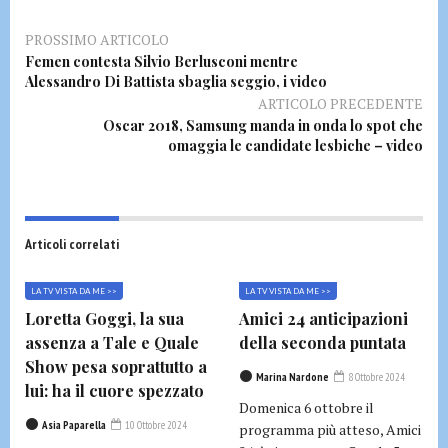
PROSSIMO ARTICOLO
Femen contesta Silvio Berlusconi mentre
Alessandro Di Battista sbaglia seggio, i video
ARTICOLO PRECEDENTE
Oscar 2018, Samsung manda in onda lo spot che
omaggia le candidate lesbiche – video
Articoli correlati
LA TV VISTA DA ME >>
LA TV VISTA DA ME >>
Loretta Goggi, la sua
Amici 24 anticipazioni
assenza a Tale e Quale
della seconda puntata
Show pesa soprattutto a
Marina Nardone
8 Ottobre 2024
lui: ha il cuore spezzato
Domenica 6 ottobre il
Asia Paparella
10 Ottobre 2024
programma più atteso, Amici