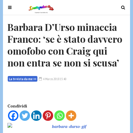
T
T
o
o
g
g
Barbara D’Urso minaccia
g
g
Franco: ‘se è stato davvero
l
l
e
e
omofobo con Craig qui
n
n
a
a
non entra se non si scusa’
v
v
i
i
g
g
La tv vista da me >>
4 Marzo 2018 15:40
a
a
t
t
i
i
Condividi
o
o
n
n