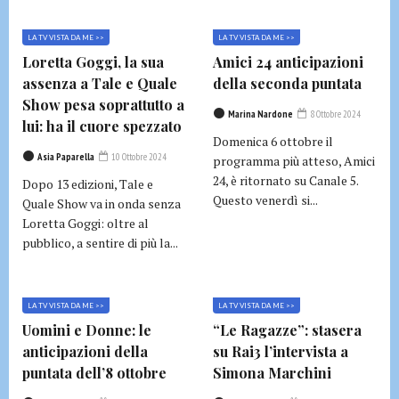
LA TV VISTA DA ME >>
LA TV VISTA DA ME >>
Loretta Goggi, la sua
Amici 24 anticipazioni
assenza a Tale e Quale
della seconda puntata
Show pesa soprattutto a
Marina Nardone
8 Ottobre 2024
lui: ha il cuore spezzato
Domenica 6 ottobre il
Asia Paparella
10 Ottobre 2024
programma più atteso, Amici
24, è ritornato su Canale 5.
Dopo 13 edizioni, Tale e
Questo venerdì si...
Quale Show va in onda senza
Loretta Goggi: oltre al
pubblico, a sentire di più la...
LA TV VISTA DA ME >>
LA TV VISTA DA ME >>
Uomini e Donne: le
“Le Ragazze”: stasera
anticipazioni della
su Rai3 l’intervista a
puntata dell’8 ottobre
Simona Marchini