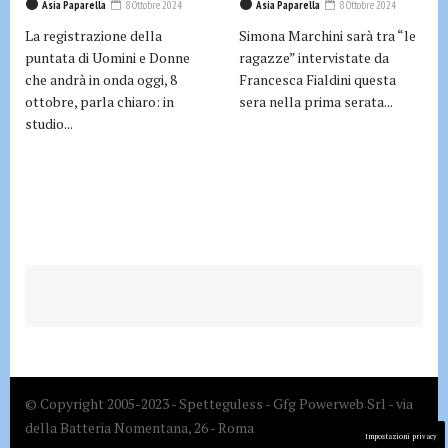
Asia Paparella
8 Ottobre 2024
Asia Paparella
8 Ottobre 2024
La registrazione della
Simona Marchini sarà tra “le
puntata di Uomini e Donne
ragazze” intervistate da
che andrà in onda oggi, 8
Francesca Fialdini questa
ottobre, parla chiaro: in
sera nella prima serata...
studio...
© Copyright 2005-2023 - Spetteguless - Gfg Powerweb Srl - via
della Batteria Nomentana, 26 - Roma
Impostazioni privacy