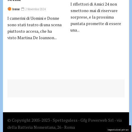
I riflettori di Amici 24 non
Irene
2 Novembre 2024
smettono mai di riservare
sorprese, e la prossima
I camerini di Uomini e Donne
puntata promette di essere
sono stati teatro di una scena
una...
piuttosto accesa, che ha
visto Martina De Ioannon...
© Copyright 2005-2023 - Spetteguless - Gfg Powerweb Srl - via
della Batteria Nomentana, 26 - Roma
Impostazioni privacy