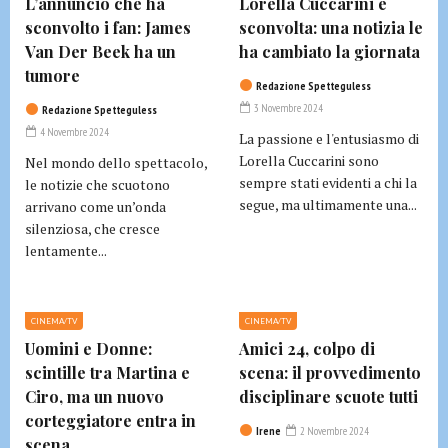
L’annuncio che ha
Lorella Cuccarini è
sconvolto i fan: James
sconvolta: una notizia le
Van Der Beek ha un
ha cambiato la giornata
tumore
Redazione Spetteguless
3 Novembre 2024
Redazione Spetteguless
4 Novembre 2024
La passione e l'entusiasmo di
Lorella Cuccarini sono
Nel mondo dello spettacolo,
sempre stati evidenti a chi la
le notizie che scuotono
segue, ma ultimamente una...
arrivano come un’onda
silenziosa, che cresce
lentamente...
CINEMA/TV
CINEMA/TV
Uomini e Donne:
Amici 24, colpo di
scintille tra Martina e
scena: il provvedimento
Ciro, ma un nuovo
disciplinare scuote tutti
corteggiatore entra in
Irene
2 Novembre 2024
scena