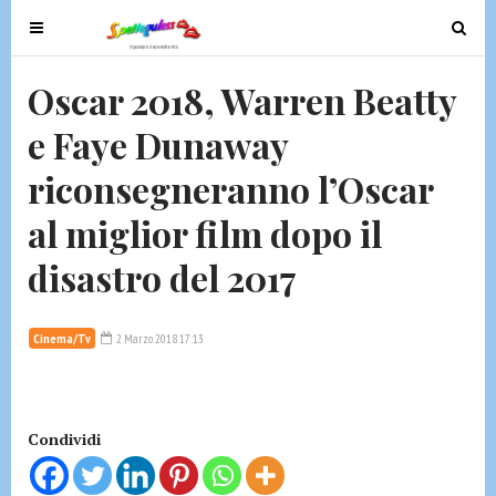
T
T
o
o
g
g
Oscar 2018, Warren Beatty
g
g
e Faye Dunaway
l
l
e
e
riconsegneranno l’Oscar
n
n
a
a
al miglior film dopo il
v
v
disastro del 2017
i
i
g
g
a
a
Cinema/Tv
2 Marzo 2018 17:13
t
t
i
i
o
o
n
n
Condividi