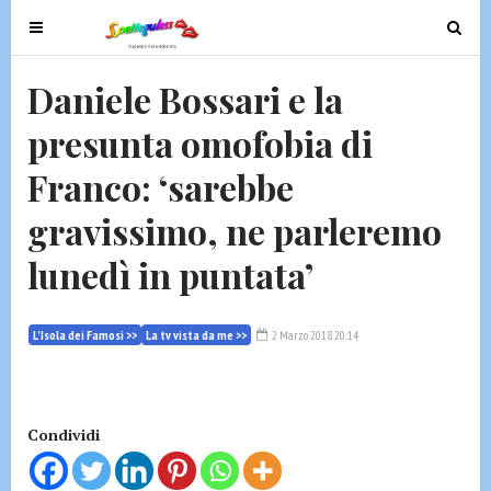
T
T
o
o
g
g
Daniele Bossari e la
g
g
presunta omofobia di
l
l
e
e
Franco: ‘sarebbe
n
n
a
a
gravissimo, ne parleremo
v
v
lunedì in puntata’
i
i
g
g
a
a
L'Isola dei Famosi >>
La tv vista da me >>
2 Marzo 2018 20:14
t
t
i
i
o
o
n
n
Condividi