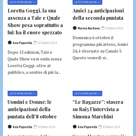
LA TV VISTA DA ME >>
LA TV VISTA DA ME >>
Loretta Goggi, la sua
Amici 24 anticipazioni
assenza a Tale e Quale
della seconda puntata
Show pesa soprattutto a
Marina Nardone
8 Ottobre 2024
lui: ha il cuore spezzato
Domenica 6 ottobre il
Asia Paparella
10 Ottobre 2024
programma più atteso, Amici
24, è ritornato su Canale 5.
Dopo 13 edizioni, Tale e
Questo venerdì si...
Quale Show va in onda senza
Loretta Goggi: oltre al
pubblico, a sentire di più la...
LA TV VISTA DA ME >>
LA TV VISTA DA ME >>
Uomini e Donne: le
“Le Ragazze”: stasera
anticipazioni della
su Rai3 l’intervista a
puntata dell’8 ottobre
Simona Marchini
Asia Paparella
8 Ottobre 2024
Asia Paparella
8 Ottobre 2024