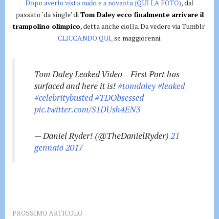
Dopo averlo visto nudo e a novanta (QUI LA FOTO)
, dal
passato ‘da single’ di
Tom Daley ecco finalmente arrivare il
trampolino olimpico
, detta anche ciolla. Da vedere via Tumblr
CLICCANDO QUI,
se maggiorenni.
Tom Daley Leaked Video – First Part has
surfaced and here it is!
#tomdaley
#leaked
#celebritybusted
#TDObsessed
pic.twitter.com/S1DUsh4EN3
— Daniel Ryder! (@TheDanielRyder)
21
gennaio 2017
PROSSIMO ARTICOLO