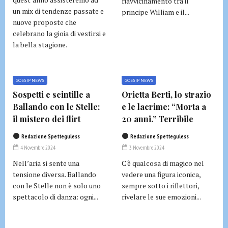
riavvicinamento tra il
un mix di tendenze passate e
principe William e il...
nuove proposte che
celebrano la gioia di vestirsi e
la bella stagione.
GOSSIP NEWS
GOSSIP NEWS
Sospetti e scintille a
Orietta Berti, lo strazio
Ballando con le Stelle:
e le lacrime: “Morta a
il mistero dei flirt
20 anni.” Terribile
Redazione Spetteguless
Redazione Spetteguless
4 Novembre 2024
3 Novembre 2024
Nell’aria si sente una
C'è qualcosa di magico nel
tensione diversa. Ballando
vedere una figura iconica,
con le Stelle non è solo uno
sempre sotto i riflettori,
spettacolo di danza: ogni...
rivelare le sue emozioni...