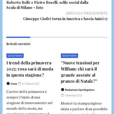
Roberto Bolle e Pietro Boselli, selfie social dalla
Scala di Milano – foto
ARTICOLO PRECEDENTE
Giuseppe Giofrè torna in America e lascia Amici 17
Articoli correlati
GOSSIP NEWS
GOSSIP NEWS
I trend della primavera
“Nuove tensioni per
2025: cosa sarà di moda
William: chi sarà il
in questa stagione?
grande assente al
pranzo di Natale?”
Irene
13 Febbraio 2025
Redazione Spetteguless
L’arrivo della primavera è
4 Novembre 2024
sempre l’inizio di una
stagione di rinnovamento nel
Mentre la stampa inglese
mondo della moda, ma
inizia a parlare di un possibile
quest’anno assisteremo ad