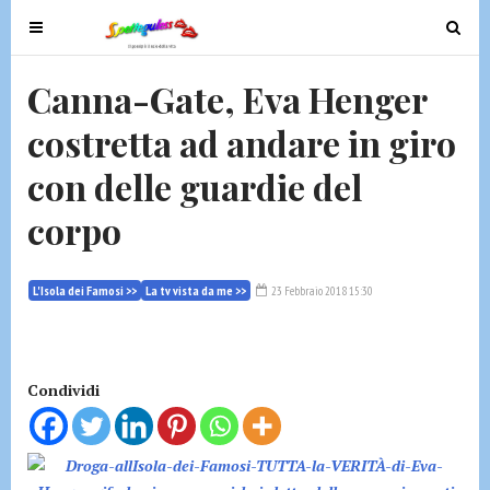
T
T
o
o
g
g
Canna-Gate, Eva Henger
g
g
costretta ad andare in giro
l
l
e
e
con delle guardie del
n
n
a
a
corpo
v
v
i
i
g
g
L'Isola dei Famosi >>
La tv vista da me >>
23 Febbraio 2018 15:30
a
a
t
t
i
i
Condividi
o
o
n
n