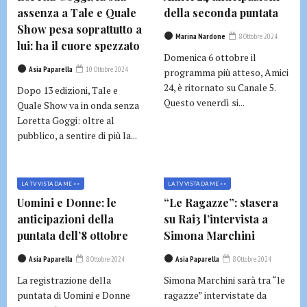
assenza a Tale e Quale
della seconda puntata
Show pesa soprattutto a
Marina Nardone
8 Ottobre 2024
lui: ha il cuore spezzato
Domenica 6 ottobre il
Asia Paparella
10 Ottobre 2024
programma più atteso, Amici
24, è ritornato su Canale 5.
Dopo 13 edizioni, Tale e
Questo venerdì si...
Quale Show va in onda senza
Loretta Goggi: oltre al
pubblico, a sentire di più la...
LA TV VISTA DA ME >>
LA TV VISTA DA ME >>
Uomini e Donne: le
“Le Ragazze”: stasera
anticipazioni della
su Rai3 l’intervista a
puntata dell’8 ottobre
Simona Marchini
Asia Paparella
8 Ottobre 2024
Asia Paparella
8 Ottobre 2024
La registrazione della
Simona Marchini sarà tra “le
puntata di Uomini e Donne
ragazze” intervistate da