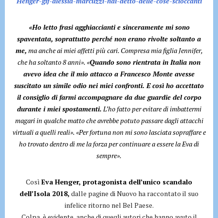
«Ho letto frasi agghiaccianti e sinceramente mi sono
spaventata, soprattutto perché non erano rivolte soltanto a
me,
ma anche ai miei affetti più cari. Compresa mia figlia Jennifer,
che ha soltanto 8 anni». «
Quando sono rientrata in Italia non
avevo idea che il mio attacco a Francesco Monte avesse
suscitato un simile odio nei miei confronti. E così ho accettato
il consiglio di farmi accompagnare da due guardie del corpo
durante i miei spostamenti.
L’ho fatto per evitare di imbattermi
magari in qualche matto che avrebbe potuto passare dagli attacchi
virtuali a quelli reali». «Per fortuna non mi sono lasciata sopraffare e
ho trovato dentro di me la forza per continuare a essere la Eva di
sempre».
Così
Eva Henger, protagonista dell’unico scandalo
dell’Isola 2018,
dalle pagine di Nuovo ha raccontato il suo
infelice ritorno nel Bel Paese.
Colpa, è evidente, anche di quegli autori che hanno avuto il