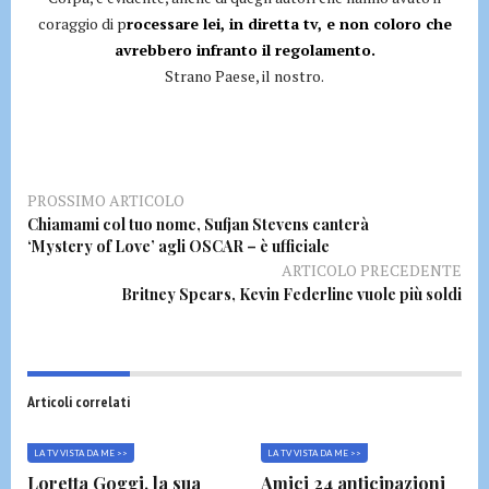
coraggio di p
rocessare lei, in diretta tv, e non coloro che
avrebbero infranto il regolamento.
Strano Paese, il nostro.
PROSSIMO ARTICOLO
Chiamami col tuo nome, Sufjan Stevens canterà
‘Mystery of Love’ agli OSCAR – è ufficiale
ARTICOLO PRECEDENTE
Britney Spears, Kevin Federline vuole più soldi
Articoli correlati
LA TV VISTA DA ME >>
LA TV VISTA DA ME >>
Loretta Goggi, la sua
Amici 24 anticipazioni