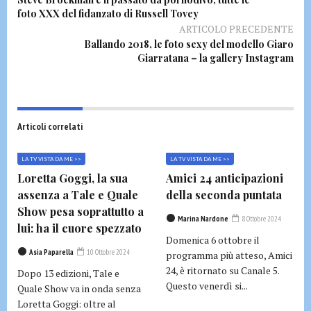
foto XXX del fidanzato di Russell Tovey
ARTICOLO PRECEDENTE
Ballando 2018, le foto sexy del modello Giaro
Giarratana – la gallery Instagram
Articoli correlati
LA TV VISTA DA ME >>
LA TV VISTA DA ME >>
Loretta Goggi, la sua
Amici 24 anticipazioni
assenza a Tale e Quale
della seconda puntata
Show pesa soprattutto a
Marina Nardone
8 Ottobre 2024
lui: ha il cuore spezzato
Domenica 6 ottobre il
Asia Paparella
10 Ottobre 2024
programma più atteso, Amici
24, è ritornato su Canale 5.
Dopo 13 edizioni, Tale e
Questo venerdì si...
Quale Show va in onda senza
Loretta Goggi: oltre al