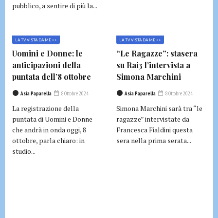
pubblico, a sentire di più la...
LA TV VISTA DA ME >>
LA TV VISTA DA ME >>
Uomini e Donne: le
“Le Ragazze”: stasera
anticipazioni della
su Rai3 l’intervista a
puntata dell’8 ottobre
Simona Marchini
Asia Paparella
8 Ottobre 2024
Asia Paparella
8 Ottobre 2024
La registrazione della
Simona Marchini sarà tra “le
puntata di Uomini e Donne
ragazze” intervistate da
che andrà in onda oggi, 8
Francesca Fialdini questa
ottobre, parla chiaro: in
sera nella prima serata...
studio...