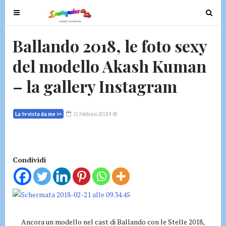
T
T
o
o
g
g
Ballando 2018, le foto sexy
g
g
del modello Akash Kuman
l
l
e
e
– la gallery Instagram
n
n
a
a
v
v
La tv vista da me >>
21 Febbraio 2018 9:40
i
i
g
g
a
a
t
t
Condividi
i
i
o
o
n
n
Ancora un modello nel cast di Ballando con le Stelle 2018,