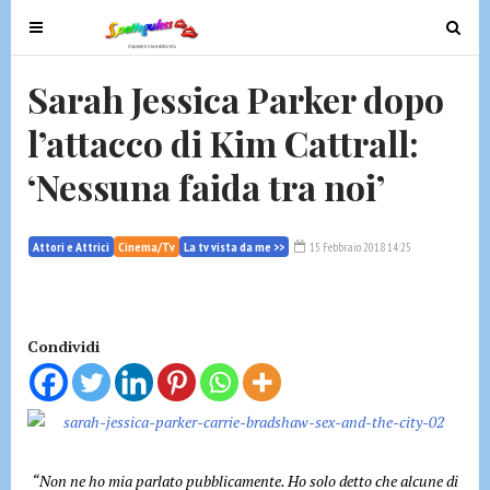
T
T
o
o
g
g
Sarah Jessica Parker dopo
g
g
l’attacco di Kim Cattrall:
l
l
e
e
‘Nessuna faida tra noi’
n
n
a
a
v
v
Attori e Attrici
Cinema/Tv
La tv vista da me >>
15 Febbraio 2018 14:25
i
i
g
g
a
a
t
t
Condividi
i
i
o
o
n
n
“Non ne ho mia parlato pubblicamente. Ho solo detto che alcune di