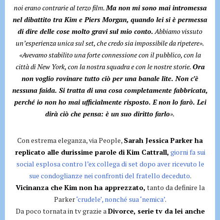
noi erano contrarie al terzo film.
Ma non mi sono mai intromessa
nel dibattito tra Kim e Piers Morgan, quando lei si è permessa
di dire delle cose molto gravi sul mio conto.
Abbiamo vissuto
un’esperienza unica sul set, che credo sia impossibile da ripetere».
«Avevamo stabilito una forte connessione con il pubblico, con la
città di New York, con la nostra squadra e con le nostre storie.
Ora
non voglio rovinare tutto ciò per una banale lite. Non c’è
nessuna faida. Si tratta di una cosa completamente fabbricata,
perché io non ho mai ufficialmente risposto. E non lo farò. Lei
dirà ciò che pensa: è un suo diritto farlo
».
Con estrema eleganza, via People,
Sarah Jessica Parker ha
replicato alle
durissime parole di Kim Cattrall,
giorni fa sui
social esplosa contro l’ex collega di set dopo aver ricevuto le
sue condoglianze nei confronti del fratello deceduto
.
Vicinanza che Kim non ha apprezzato,
tanto da definire la
Parker
‘crudele’, nonché sua ‘nemica’
.
Da poco tornata in tv grazie a
Divorce, serie tv da lei anche