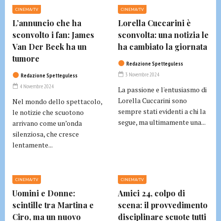
CINEMA/TV
CINEMA/TV
L’annuncio che ha
Lorella Cuccarini è
sconvolto i fan: James
sconvolta: una notizia le
Van Der Beek ha un
ha cambiato la giornata
tumore
Redazione Spetteguless
3 Novembre 2024
Redazione Spetteguless
4 Novembre 2024
La passione e l'entusiasmo di
Lorella Cuccarini sono
Nel mondo dello spettacolo,
sempre stati evidenti a chi la
le notizie che scuotono
segue, ma ultimamente una...
arrivano come un’onda
silenziosa, che cresce
lentamente...
CINEMA/TV
CINEMA/TV
Uomini e Donne:
Amici 24, colpo di
scintille tra Martina e
scena: il provvedimento
Ciro, ma un nuovo
disciplinare scuote tutti