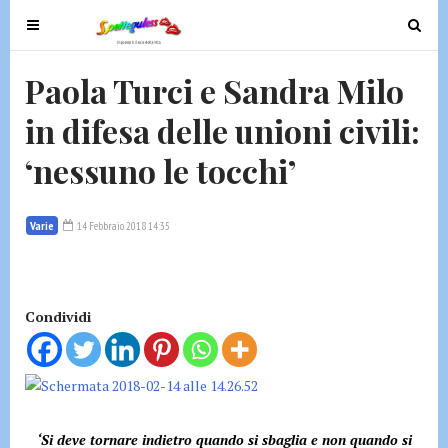
T
T
o
o
g
g
Paola Turci e Sandra Milo
g
g
in difesa delle unioni civili:
l
l
e
e
‘nessuno le tocchi’
n
n
a
a
v
v
Varie
14 Febbraio 2018 14:35
i
i
g
g
a
a
t
t
Condividi
i
i
o
o
n
n
‘Si deve tornare indietro quando si sbaglia e non quando si