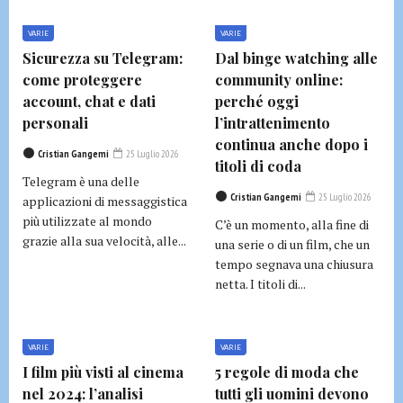
VARIE
VARIE
Sicurezza su Telegram:
Dal binge watching alle
come proteggere
community online:
account, chat e dati
perché oggi
personali
l’intrattenimento
continua anche dopo i
Cristian Gangemi
25 Luglio 2026
titoli di coda
Telegram è una delle
Cristian Gangemi
25 Luglio 2026
applicazioni di messaggistica
più utilizzate al mondo
C’è un momento, alla fine di
grazie alla sua velocità, alle...
una serie o di un film, che un
tempo segnava una chiusura
netta. I titoli di...
VARIE
VARIE
I film più visti al cinema
5 regole di moda che
nel 2024: l’analisi
tutti gli uomini devono