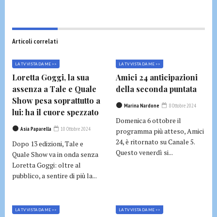
Articoli correlati
LA TV VISTA DA ME >>
LA TV VISTA DA ME >>
Loretta Goggi, la sua
Amici 24 anticipazioni
assenza a Tale e Quale
della seconda puntata
Show pesa soprattutto a
Marina Nardone
8 Ottobre 2024
lui: ha il cuore spezzato
Domenica 6 ottobre il
Asia Paparella
10 Ottobre 2024
programma più atteso, Amici
24, è ritornato su Canale 5.
Dopo 13 edizioni, Tale e
Questo venerdì si...
Quale Show va in onda senza
Loretta Goggi: oltre al
pubblico, a sentire di più la...
LA TV VISTA DA ME >>
LA TV VISTA DA ME >>