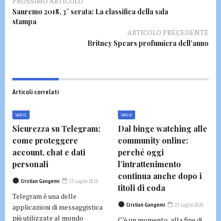
PROSSIMO ARTICOLO
Sanremo 2018, 3° serata: La classifica della sala
stampa
ARTICOLO PRECEDENTE
Britney Spears profumiera dell’anno
Articoli correlati
VARIE
VARIE
Sicurezza su Telegram:
Dal binge watching alle
come proteggere
community online:
account, chat e dati
perché oggi
personali
l’intrattenimento
continua anche dopo i
Cristian Gangemi
25 Luglio 2026
titoli di coda
Telegram è una delle
Cristian Gangemi
25 Luglio 2026
applicazioni di messaggistica
più utilizzate al mondo
C’è un momento, alla fine di