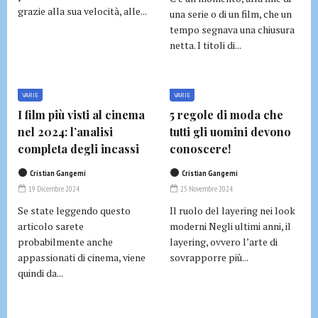
grazie alla sua velocità, alle...
una serie o di un film, che un
tempo segnava una chiusura
netta. I titoli di...
VARIE
VARIE
I film più visti al cinema
5 regole di moda che
nel 2024: l’analisi
tutti gli uomini devono
completa degli incassi
conoscere!
Cristian Gangemi
Cristian Gangemi
19 Dicembre 2024
25 Novembre 2024
Se state leggendo questo
Il ruolo del layering nei look
articolo sarete
moderni Negli ultimi anni, il
probabilmente anche
layering, ovvero l’arte di
appassionati di cinema, viene
sovrapporre più...
quindi da...