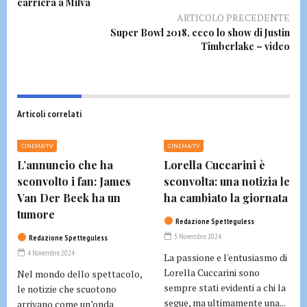
carriera a Milva
ARTICOLO PRECEDENTE
Super Bowl 2018, ecco lo show di Justin
Timberlake – video
Articoli correlati
CINEMA/TV
CINEMA/TV
L’annuncio che ha
Lorella Cuccarini è
sconvolto i fan: James
sconvolta: una notizia le
Van Der Beek ha un
ha cambiato la giornata
tumore
Redazione Spetteguless
3 Novembre 2024
Redazione Spetteguless
4 Novembre 2024
La passione e l'entusiasmo di
Lorella Cuccarini sono
Nel mondo dello spettacolo,
sempre stati evidenti a chi la
le notizie che scuotono
segue, ma ultimamente una...
arrivano come un’onda