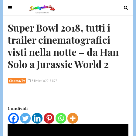
T
T
o
o
g
g
Super Bowl 2018, tutti i
g
g
trailer cinematografici
l
l
e
e
visti nella notte – da Han
n
n
a
a
Solo a Jurassic World 2
v
v
i
i
g
g
Cinema/Tv
5 Febbraio 2018 8:27
a
a
t
t
i
i
Condividi
o
o
n
n