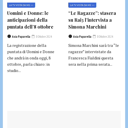
LA TV VISTA DA ME >>
LA TV VISTA DA ME >>
Uomini e Donne: le
“Le Ragazze”: stasera
anticipazioni della
su Rai3 l’intervista a
puntata dell’8 ottobre
Simona Marchini
Asia Paparella
8 Ottobre 2024
Asia Paparella
8 Ottobre 2024
La registrazione della
Simona Marchini sarà tra “le
puntata di Uomini e Donne
ragazze” intervistate da
che andrà in onda oggi, 8
Francesca Fialdini questa
ottobre, parla chiaro: in
sera nella prima serata...
studio...