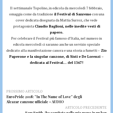
Il settimanale Topolino, in edicola da mercoledì 7 febbraio,
omaggia come da tradizione
il Festival di Sanremo
con una
cover dedicata disegnata da Mattia Surroz, che vede
protagonista
Claudio Baglioni, nelle inedite vesti di
papero.
Per celebrare il Festival più famoso d’Italia, nel numero in
edicola mercoledì ci saranno anche un servizio speciale
dedicato alla manifestazione canora e una storia a fumetti –
Zio
Paperone e la singolar canzone, di Sisti e De Lorenzi –
dedicata al Festival… del 1367!
PROSSIMO ARTICOLO
EuroPride 2018: ”In The Name of Love” degli
Alcazar canzone ufficiale – AUDIO
ARTICOLO PRECEDENTE
Sam Smith, ‘ho vomitato nella mia mano in un bar