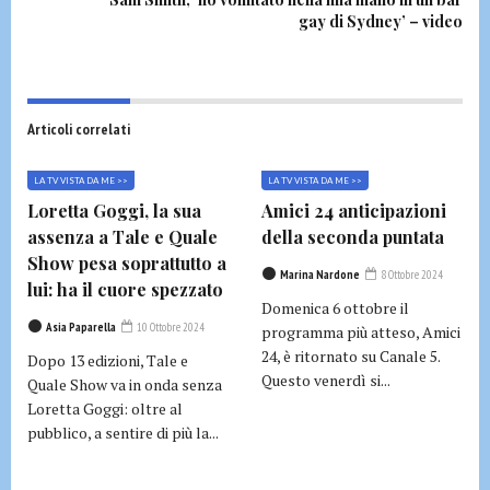
gay di Sydney’ – video
Articoli correlati
LA TV VISTA DA ME >>
LA TV VISTA DA ME >>
Loretta Goggi, la sua
Amici 24 anticipazioni
assenza a Tale e Quale
della seconda puntata
Show pesa soprattutto a
Marina Nardone
8 Ottobre 2024
lui: ha il cuore spezzato
Domenica 6 ottobre il
Asia Paparella
10 Ottobre 2024
programma più atteso, Amici
24, è ritornato su Canale 5.
Dopo 13 edizioni, Tale e
Questo venerdì si...
Quale Show va in onda senza
Loretta Goggi: oltre al
pubblico, a sentire di più la...