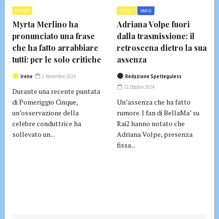
GOSSIP
GOSSIP
VARIE
Myrta Merlino ha
Adriana Volpe fuori
pronunciato una frase
dalla trasmissione: il
che ha fatto arrabbiare
retroscena dietro la sua
tutti: per le solo critiche
assenza
Irene
1 Novembre 2024
Redazione Spetteguless
31 Ottobre 2024
Durante una recente puntata
di Pomeriggio Cinque,
Un’assenza che ha fatto
un’osservazione della
rumore. I fan di BellaMa’ su
celebre conduttrice ha
Rai2 hanno notato che
sollevato un...
Adriana Volpe, presenza
fissa...