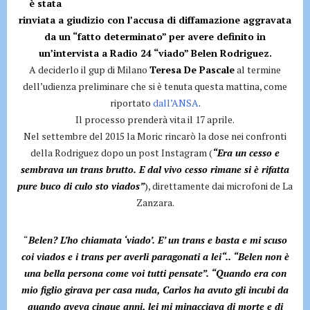
è stata
rinviata a giudizio con l’accusa di diffamazione aggravata
da un “fatto determinato” per avere definito in
un’intervista a Radio 24 “viado” Belen Rodriguez.
A deciderlo il gup di Milano
Teresa De Pascale
al termine
dell’udienza preliminare che si è tenuta questa mattina, come
riportato
dall’ANSA
.
Il processo prenderà vita il 17 aprile.
Nel settembre del 2015 la Moric rincarò la dose nei confronti
della Rodriguez dopo un post Instagram (
“Era un cesso e
sembrava un trans brutto. E dal vivo cesso rimane si è rifatta
pure buco di culo sto viados”
), direttamente dai microfoni de La
Zanzara.
“
Belen? L’ho chiamata ‘viado’. E’ un trans e basta e mi scuso
coi viados e i trans per averli paragonati a lei“.. “Belen non è
una bella persona come voi tutti pensate”. “Quando era con
mio figlio girava per casa nuda, Carlos ha avuto gli incubi da
quando aveva cinque anni, lei mi minacciava di morte e di