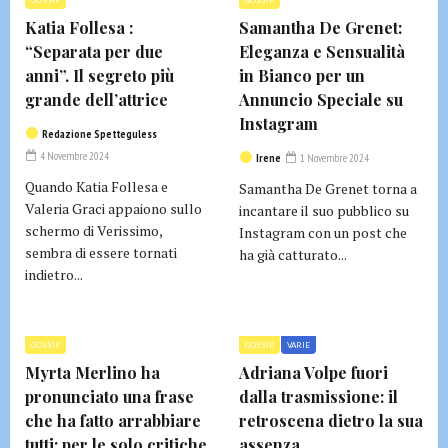
GOSSIP
GOSSIP
Katia Follesa :
Samantha De Grenet:
“Separata per due
Eleganza e Sensualità
anni”. Il segreto più
in Bianco per un
grande dell’attrice
Annuncio Speciale su
Instagram
Redazione Spetteguless
4 Novembre 2024
Irene
1 Novembre 2024
Quando Katia Follesa e
Samantha De Grenet torna a
Valeria Graci appaiono sullo
incantare il suo pubblico su
schermo di Verissimo,
Instagram con un post che
sembra di essere tornati
ha già catturato...
indietro...
GOSSIP
GOSSIP
VARIE
Myrta Merlino ha
Adriana Volpe fuori
pronunciato una frase
dalla trasmissione: il
che ha fatto arrabbiare
retroscena dietro la sua
tutti: per le solo critiche
assenza