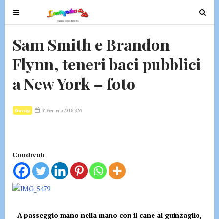
T
T
o
o
g
g
Sam Smith e Brandon
g
g
Flynn, teneri baci pubblici
l
l
e
e
a New York – foto
n
n
a
a
v
v
Gossip
31 Gennaio 2018 8:59
i
i
g
g
a
a
t
t
Condividi
i
i
o
o
n
n
A passeggio mano nella mano con il cane al guinzaglio,