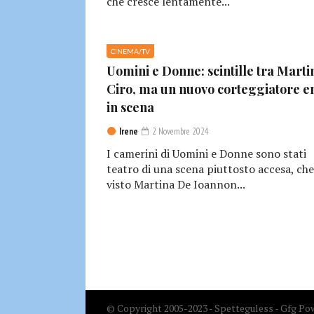
che cresce lentamente...
CINEMA/TV
Uomini e Donne: scintille tra Marti
Ciro, ma un nuovo corteggiatore e
in scena
Irene
2 Novembre 2024
I camerini di Uomini e Donne sono stati
teatro di una scena piuttosto accesa, che
visto Martina De Ioannon...
© Copyright 2005-2023 - Spetteguless - Gfg Pow