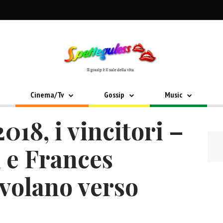
Cinema/Tv
Gossip
Music
18, i vincitori –
 e Frances
olano verso