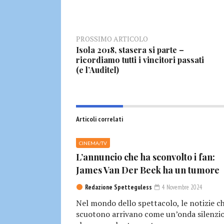
PROSSIMO ARTICOLO
Isola 2018, stasera si parte –
ricordiamo tutti i vincitori passati
(e l’Auditel)
Articoli correlati
CINEMA/TV
L’annuncio che ha sconvolto i fan:
James Van Der Beek ha un tumore
Redazione Spetteguless
4 Novembre 2024
Nel mondo dello spettacolo, le notizie c
scuotono arrivano come un’onda silenzio