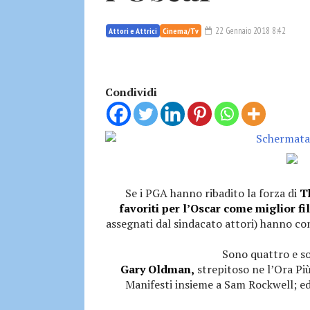
22 Gennaio 2018 8:42
Attori e Attrici
Cinema/Tv
Condividi
Se i PGA hanno ribadito la forza di
T
favoriti per l’Oscar come miglior f
assegnati dal sindacato attori) hanno conf
Sono quattro e son
Gary Oldman,
strepitoso ne l’Ora Più
Manifesti insieme a Sam Rockwell; ed