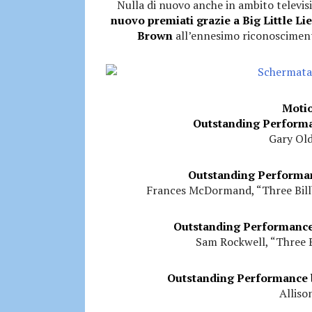
Nulla di nuovo anche in ambito televis
nuovo premiati grazie a Big Little Li
Brown
all’ennesimo riconoscimento
Motio
Outstanding Performa
Gary Ol
Outstanding Performan
Frances McDormand, “Three Bill
Outstanding Performance 
Sam Rockwell, “Three B
Outstanding Performance b
Alliso