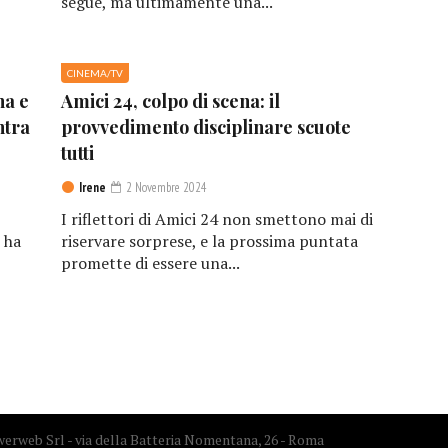
segue, ma ultimamente una...
CINEMA/TV
na e
Amici 24, colpo di scena: il
ntra
provvedimento disciplinare scuote
tutti
Irene
2 Novembre 2024
I riflettori di Amici 24 non smettono mai di
 ha
riservare sorprese, e la prossima puntata
promette di essere una...
erweb Srl - via della Batteria Nomentana, 26 - Roma