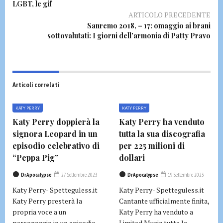
LGBT, le gif
ARTICOLO PRECEDENTE
Sanremo 2018, – 17: omaggio ai brani
sottovalutati: I giorni dell’armonia di Patty Pravo
Articoli correlati
KATY PERRY
KATY PERRY
Katy Perry doppierà la
Katy Perry ha venduto
signora Leopard in un
tutta la sua discografia
episodio celebrativo di
per 225 milioni di
“Peppa Pig”
dollari
DrApocalypse
27 Settembre 2023
DrApocalypse
19 Settembre 2023
Katy Perry- Spetteguless.it
Katy Perry- Spetteguless.it
Katy Perry presterà la
Cantante ufficialmente finita,
propria voce a un
Katy Perry ha venduto a
personaggio in un episodio...
Limited Music tutta la...