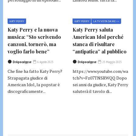
KATY PERRY
KATY PERRY
LA TV VISTA DA ME >>
Katy Perry e la nuova
Katy Perry saluta
musica: “Sto scrivendo
American Idol perché
canzoni, tornerò, ma
stanca di risultare
voglio farlo bene”
“antipatica” al pubblico
DrApocalypse
6 Agosto 2023
DrApocalypse
25 Maggio 2023
Che fine ha fatto Katy Perry?
https://www.youtube.com/wa
Strapagata giudice di
tch?v=Fz07TNSRWQQ Dopo
American Idol, la popstar è
sei anni da giudice, Katy Perry
discograficamente...
saluterà il tavolo di...