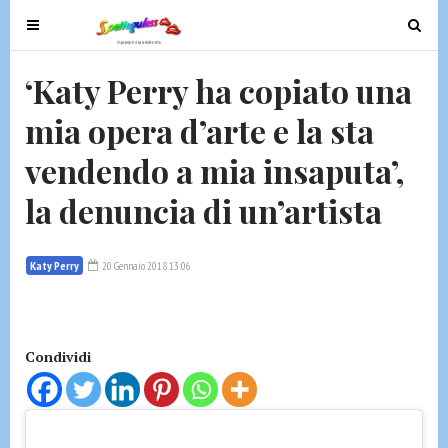
T
T
o
o
g
g
‘Katy Perry ha copiato una
g
g
mia opera d’arte e la sta
l
l
e
e
vendendo a mia insaputa’,
n
n
a
a
la denuncia di un’artista
v
v
i
i
g
g
Katy Perry
20 Gennaio 2018 13:06
a
a
t
t
i
i
Condividi
o
o
n
n