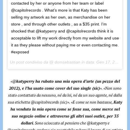
contacted by her or anyone from her team or label
@capitolrecords . What’s more is that Katy has been
selling my artwork as her own, as merchandise on her
store , and through other outlets , as a $35 print. I’m
shocked that @katyperry and @capitolrecords think it is
acceptable to lift my work directly from my website and use
it as they please without paying me or even contacting me.
#exposed
Un post condiviso da @
domsebastian
in data:
Gen 17, 2018 at 7:00 PST
«@
katyperry ha rubato una mia opera d’arte (un pezzo del
2012), e l’ha usato come cover del suo single (sic)
». «Non sono
stato contattato da nessuno, né da lei, né da un suo agente, né dalla
sua etichetta @capitolrecords (sic)». «E come se non bastasse,
Katy
ha venduto la mia opera come se fosse sua, come merce nel
suo negozio online e attraverso gli altri suoi outlet, per 35
dollari
. Sono scioccato al pensiero che @katyperry e
@capitolrecords credano sia accettabile rubare il lavoro di un artista