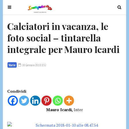
T
T
o
o
g
g
Calciatori in vacanza, le
g
g
foto social – tintarella
l
l
e
e
integrale per Mauro Icardi
n
n
a
a
v
v
Varie
10 Gennaio 2018 8:52
i
i
g
g
a
a
t
t
Condividi
i
i
o
o
Mauro Icardi,
Inter
n
n