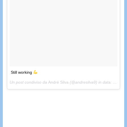
Still working
Un post condiviso da
André Silva
(@andresilva9) in data:
Gen 9, 