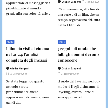
Cristian Gangemi
25 Luglio 2026
applicazioni di messaggistica
più utilizzate al mondo
C’è un momento, alla fine di
grazie alla sua velocità, alle...
una serie o di un film, che un
tempo segnava una chiusura
netta. I titoli di...
VARIE
VARIE
I film più visti al cinema
5 regole di moda che
nel 2024: l’analisi
tutti gli uomini devono
completa degli incassi
conoscere!
Cristian Gangemi
Cristian Gangemi
19 Dicembre 2024
25 Novembre 2024
Se state leggendo questo
Il ruolo del layering nei look
articolo sarete
moderni Negli ultimi anni, il
probabilmente anche
layering, ovvero l’arte di
appassionati di cinema, viene
sovrapporre più...
quindi da...