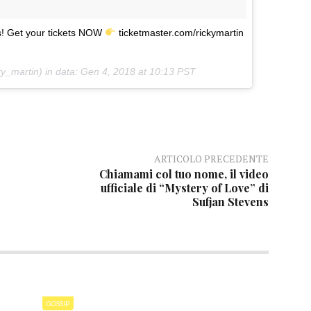
s! Get your tickets NOW
ticketmaster.com/rickymartin
y_martin) in data:
Gen 4, 2018 at 10:13 PST
ARTICOLO PRECEDENTE
Chiamami col tuo nome, il video
ufficiale di “Mystery of Love” di
Sufjan Stevens
GOSSIP