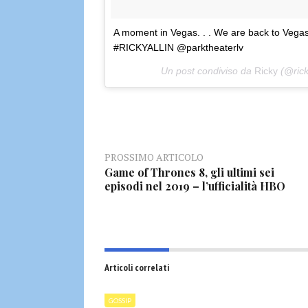
A moment in Vegas. . . We are back to Vega
#RICKYALLIN @parktheaterlv
Un post condiviso da
Ricky
(@rick
PROSSIMO ARTICOLO
Game of Thrones 8, gli ultimi sei
episodi nel 2019 – l’ufficialità HBO
Articoli correlati
GOSSIP