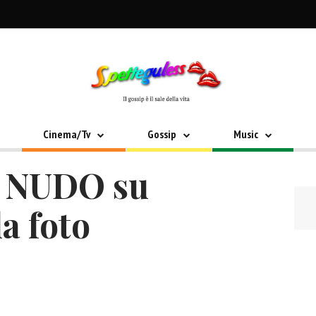
Cinema/Tv
Gossip
Music
n NUDO su
a foto