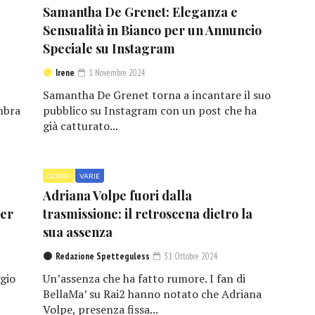
Samantha De Grenet: Eleganza e
Sensualità in Bianco per un Annuncio
Speciale su Instagram
Irene
1 Novembre 2024
Samantha De Grenet torna a incantare il suo
mbra
pubblico su Instagram con un post che ha
già catturato...
GOSSIP
VARIE
Adriana Volpe fuori dalla
per
trasmissione: il retroscena dietro la
sua assenza
Redazione Spetteguless
31 Ottobre 2024
gio
Un’assenza che ha fatto rumore. I fan di
BellaMa’ su Rai2 hanno notato che Adriana
Volpe, presenza fissa...