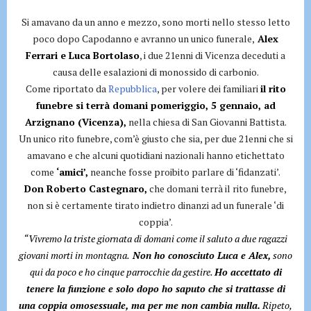
Si amavano da un anno e mezzo, sono morti nello stesso letto
poco dopo Capodanno e avranno un unico funerale,
Alex
Ferrari e Luca Bortolaso
, i due 21enni di Vicenza deceduti a
causa delle esalazioni di monossido di carbonio.
Come riportato da
Repubblica
, per volere dei familiari
il rito
funebre si terrà domani pomeriggio, 5 gennaio, ad
Arzignano (Vicenza),
nella chiesa di San Giovanni Battista.
Un unico rito funebre, com’è giusto che sia, per due 21enni che si
amavano e che alcuni quotidiani nazionali hanno etichettato
come
‘amici’,
neanche fosse proibito parlare di ‘fidanzati’.
Don Roberto Castegnaro,
che domani terrà il rito funebre,
non si è certamente tirato indietro dinanzi ad un funerale ‘di
coppia’.
“Vivremo la triste giornata di domani come il saluto a due ragazzi
giovani morti in montagna.
Non ho conosciuto Luca e Alex,
sono
qui da poco e ho cinque parrocchie da gestire.
Ho accettato di
tenere la funzione e solo dopo ho saputo che si trattasse di
una coppia omosessuale, ma per me non cambia nulla.
Ripeto,