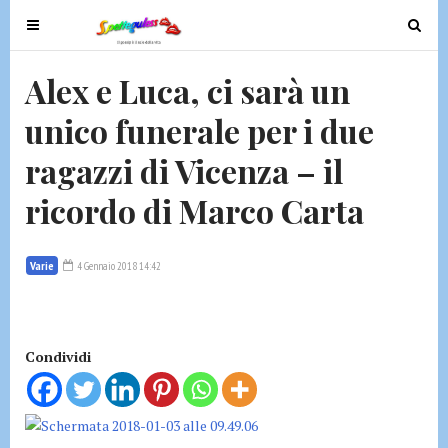
T
T
o
o
g
g
Alex e Luca, ci sarà un
g
g
unico funerale per i due
l
l
e
e
ragazzi di Vicenza – il
n
n
a
a
ricordo di Marco Carta
v
v
i
i
g
g
Varie
4 Gennaio 2018 14:42
a
a
t
t
i
i
Condividi
o
o
n
n