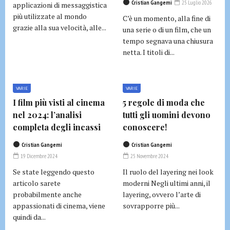
Cristian Gangemi
25 Luglio 2026
applicazioni di messaggistica
più utilizzate al mondo
C’è un momento, alla fine di
grazie alla sua velocità, alle...
una serie o di un film, che un
tempo segnava una chiusura
netta. I titoli di...
VARIE
VARIE
I film più visti al cinema
5 regole di moda che
nel 2024: l’analisi
tutti gli uomini devono
completa degli incassi
conoscere!
Cristian Gangemi
Cristian Gangemi
19 Dicembre 2024
25 Novembre 2024
Se state leggendo questo
Il ruolo del layering nei look
articolo sarete
moderni Negli ultimi anni, il
probabilmente anche
layering, ovvero l’arte di
appassionati di cinema, viene
sovrapporre più...
quindi da...