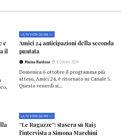
LA TV VISTA DA ME >>
e e
Amici 24 anticipazioni della seconda
a il
puntata
Marina Nardone
8 Ottobre 2024
Domenica 6 ottobre il programma più
atteso, Amici 24, è ritornato su Canale 5.
n
Questo venerdì si...
ico,
LA TV VISTA DA ME >>
lla
“Le Ragazze”: stasera su Rai3
l’intervista a Simona Marchini