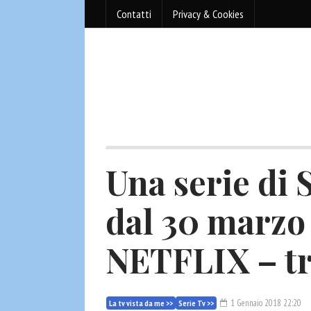
Contatti
Privacy & Cookies
Una serie di 
dal 30 marzo 
NETFLIX – tr
1 Gennaio 2018 22:20
La tv vista da me >>
Serie Tv >>