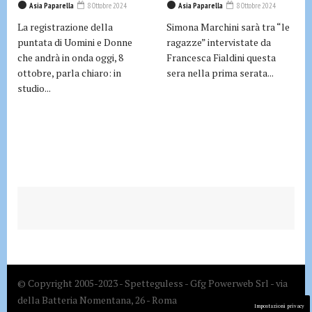
Asia Paparella
8 Ottobre 2024
Asia Paparella
8 Ottobre 2024
La registrazione della
Simona Marchini sarà tra “le
puntata di Uomini e Donne
ragazze” intervistate da
che andrà in onda oggi, 8
Francesca Fialdini questa
ottobre, parla chiaro: in
sera nella prima serata...
studio...
© Copyright 2005-2023 - Spetteguless - Gfg Powerweb Srl - via
della Batteria Nomentana, 26 - Roma
Impostazioni privacy