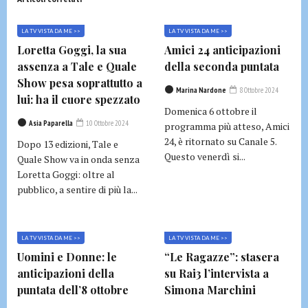
LA TV VISTA DA ME >>
LA TV VISTA DA ME >>
Loretta Goggi, la sua
Amici 24 anticipazioni
assenza a Tale e Quale
della seconda puntata
Show pesa soprattutto a
Marina Nardone
8 Ottobre 2024
lui: ha il cuore spezzato
Domenica 6 ottobre il
Asia Paparella
10 Ottobre 2024
programma più atteso, Amici
24, è ritornato su Canale 5.
Dopo 13 edizioni, Tale e
Questo venerdì si...
Quale Show va in onda senza
Loretta Goggi: oltre al
pubblico, a sentire di più la...
LA TV VISTA DA ME >>
LA TV VISTA DA ME >>
Uomini e Donne: le
“Le Ragazze”: stasera
anticipazioni della
su Rai3 l’intervista a
puntata dell’8 ottobre
Simona Marchini