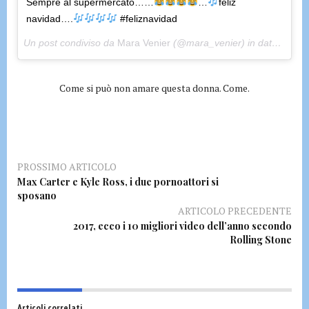
Sempre al supermercato……
…
feliz
navidad….
#feliznavidad
Un post condiviso da
Mara Venier
(@mara_venier) in data:
Dic 2
Come si può non amare questa donna. Come.
PROSSIMO ARTICOLO
Max Carter e Kyle Ross, i due pornoattori si
sposano
ARTICOLO PRECEDENTE
2017, ecco i 10 migliori video dell’anno secondo
Rolling Stone
Articoli correlati