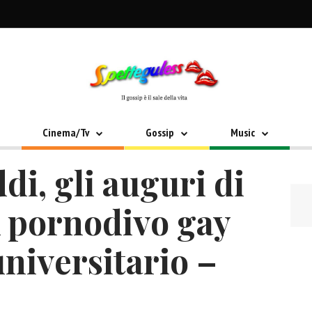
Cinema/Tv
Gossip
Music
i, gli auguri di
x pornodivo gay
niversitario –