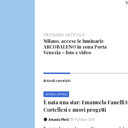
V
PROSSIMO ARTICOLO
Milano, accese le luminarie
ARCOBALENO in zona Porta
Venezia – foto e video
Articoli correlati
ATTORI E ATTRICI
È nata una star: Emanuela Fanelli t
Cortellesi e nuovi progetti
Amanda Merli
9 Ottobre 2024