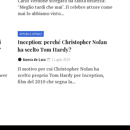
Carlo Verdone stregato da tanta bellezza:
"Meglio tardi che mai". Il celebre attore come
mai lo abbiamo visto...
ATTORI E ATTRICI
i
Inception: perché Christopher Nolan
”
ha scelto Tom Hardy?
Aurora de Luca
1 Luglio 2024
Il motivo per cui Christopher Nolan ha
ower
scelto proprio Tom Hardy per Inception,
film del 2010 che segna la...