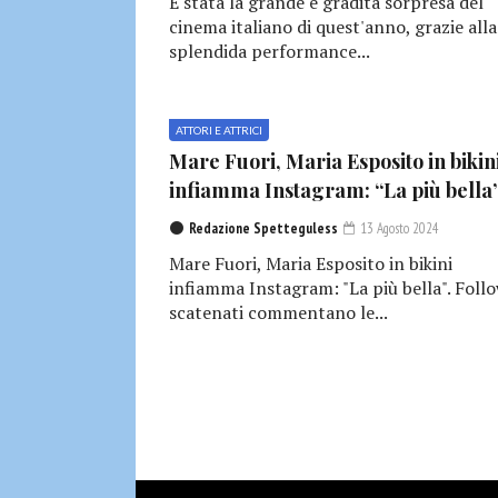
È stata la grande e gradita sorpresa del
cinema italiano di quest'anno, grazie alla
splendida performance...
ATTORI E ATTRICI
Mare Fuori, Maria Esposito in bikin
infiamma Instagram: “La più bella
Redazione Spetteguless
13 Agosto 2024
Mare Fuori, Maria Esposito in bikini
infiamma Instagram: "La più bella". Foll
scatenati commentano le...