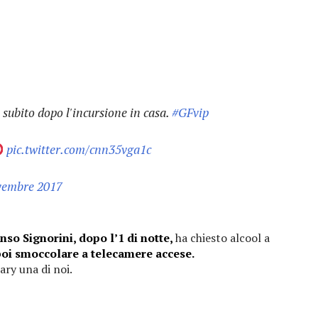
i subito dopo l'incursione in casa.
#GFvip
pic.twitter.com/cnn35vga1c
vembre 2017
nso Signorini, dopo l’1 di notte,
ha chiesto alcool a
oi smoccolare a telecamere accese.
lary una di noi.