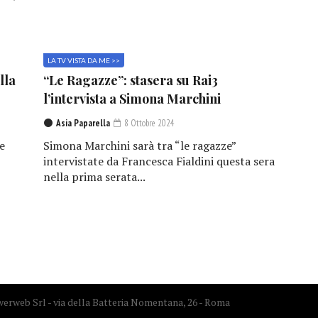
LA TV VISTA DA ME >>
lla
“Le Ragazze”: stasera su Rai3
l’intervista a Simona Marchini
Asia Paparella
8 Ottobre 2024
e
Simona Marchini sarà tra “le ragazze”
,
intervistate da Francesca Fialdini questa sera
nella prima serata...
erweb Srl - via della Batteria Nomentana, 26 - Roma