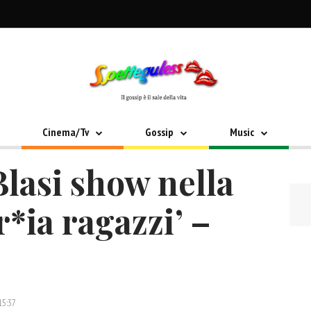
Cinema/Tv
Gossip
Music
Blasi show nella
r*ia ragazzi’ –
15:37