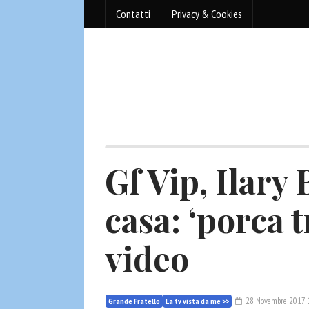
Contatti
Privacy & Cookies
Gf Vip, Ilary 
casa: ‘porca t
video
28 Novembre 2017 
Grande Fratello
La tv vista da me >>