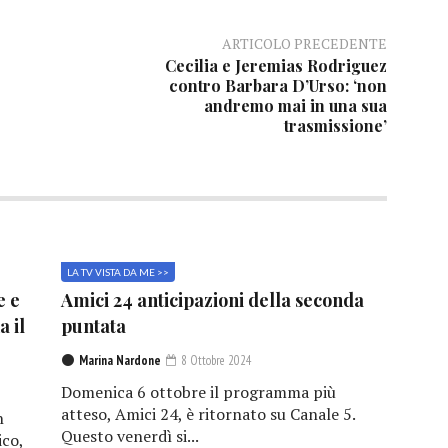
ARTICOLO PRECEDENTE
Cecilia e Jeremias Rodriguez
contro Barbara D’Urso: ‘non
andremo mai in una sua
trasmissione’
LA TV VISTA DA ME >>
e e
Amici 24 anticipazioni della seconda
a il
puntata
Marina Nardone
8 Ottobre 2024
Domenica 6 ottobre il programma più
atteso, Amici 24, è ritornato su Canale 5.
n
Questo venerdì si...
ico,