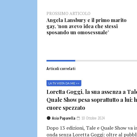
PROSSIMO ARTICOLO
Angela Lansbury e il primo marito
gay, ‘non avevo idea che stessi
sposando un omosessuale’
Articoli correlati
LA TV VISTA DA ME >>
Loretta Goggi, la sua assenza a Tal
Quale Show pesa soprattutto a lui: h
cuore spezzato
Asia Paparella
10 Ottobre 2024
Dopo 13 edizioni, Tale e Quale Show va i
onda senza Loretta Goggi: oltre al pubbl