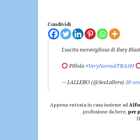
Condividi
L'uscita meravigliosa di Ilary Blas
Pillola
#VeryNormalTRASH
— LALLERO (@SeeLallero)
28 no
Appena entrata in casa insieme ad
Alfo
profusione da bere,
per p
I