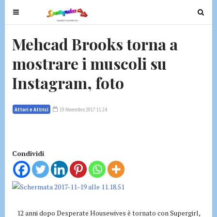
T
T
o
o
g
g
Mehcad Brooks torna a
g
g
mostrare i muscoli su
l
l
e
e
Instagram, foto
n
n
a
a
v
v
Attori e Attrici
19 Novembre 2017 11:24
i
i
g
g
a
a
t
t
Condividi
i
i
o
o
n
n
12 anni dopo Desperate Housewives è tornato con Supergirl,