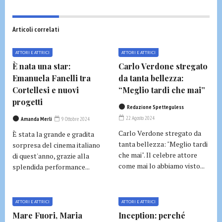
Articoli correlati
ATTORI E ATTRICI
ATTORI E ATTRICI
È nata una star:
Carlo Verdone stregato
Emanuela Fanelli tra
da tanta bellezza:
Cortellesi e nuovi
“Meglio tardi che mai”
progetti
Redazione Spetteguless
22 Agosto 2024
Amanda Merli
9 Ottobre 2024
Carlo Verdone stregato da
È stata la grande e gradita
tanta bellezza: "Meglio tardi
sorpresa del cinema italiano
che mai". Il celebre attore
di quest'anno, grazie alla
come mai lo abbiamo visto...
splendida performance...
ATTORI E ATTRICI
ATTORI E ATTRICI
Mare Fuori, Maria
Inception: perché