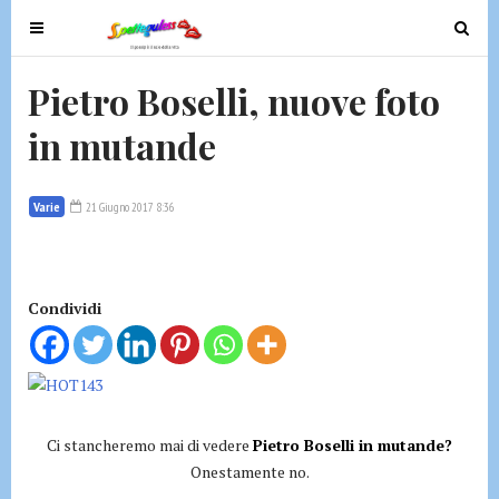
T
T
o
o
g
g
Pietro Boselli, nuove foto
g
g
in mutande
l
l
e
e
n
n
Varie
21 Giugno 2017 8:36
a
a
v
v
i
i
g
g
Condividi
a
a
t
t
i
i
o
o
n
n
Ci stancheremo mai di vedere
Pietro Boselli in mutande?
Onestamente no.