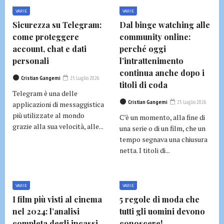
VARIE
VARIE
Sicurezza su Telegram:
Dal binge watching alle
come proteggere
community online:
account, chat e dati
perché oggi
personali
l’intrattenimento
continua anche dopo i
Cristian Gangemi
25 Luglio 2026
titoli di coda
Telegram è una delle
Cristian Gangemi
25 Luglio 2026
applicazioni di messaggistica
più utilizzate al mondo
C’è un momento, alla fine di
grazie alla sua velocità, alle...
una serie o di un film, che un
tempo segnava una chiusura
netta. I titoli di...
VARIE
VARIE
I film più visti al cinema
5 regole di moda che
nel 2024: l’analisi
tutti gli uomini devono
completa degli incassi
conoscere!