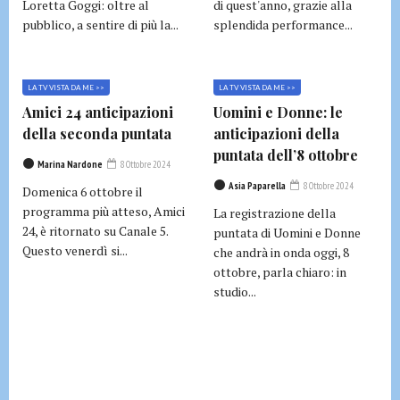
Loretta Goggi: oltre al
di quest'anno, grazie alla
pubblico, a sentire di più la...
splendida performance...
LA TV VISTA DA ME >>
LA TV VISTA DA ME >>
Amici 24 anticipazioni
Uomini e Donne: le
della seconda puntata
anticipazioni della
puntata dell’8 ottobre
Marina Nardone
8 Ottobre 2024
Asia Paparella
8 Ottobre 2024
Domenica 6 ottobre il
programma più atteso, Amici
La registrazione della
24, è ritornato su Canale 5.
puntata di Uomini e Donne
Questo venerdì si...
che andrà in onda oggi, 8
ottobre, parla chiaro: in
studio...