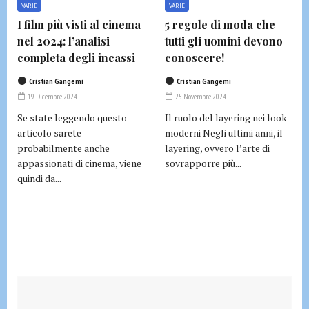
VARIE
VARIE
I film più visti al cinema
5 regole di moda che
nel 2024: l’analisi
tutti gli uomini devono
completa degli incassi
conoscere!
Cristian Gangemi
Cristian Gangemi
19 Dicembre 2024
25 Novembre 2024
Se state leggendo questo
Il ruolo del layering nei look
articolo sarete
moderni Negli ultimi anni, il
probabilmente anche
layering, ovvero l’arte di
appassionati di cinema, viene
sovrapporre più...
quindi da...