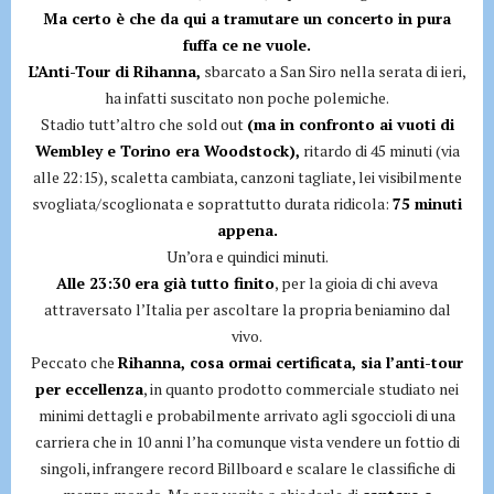
Ma certo è che da qui a tramutare un concerto in pura
fuffa ce ne vuole.
L’Anti-Tour di Rihanna,
sbarcato a San Siro nella serata di ieri,
ha infatti suscitato non poche polemiche.
Stadio tutt’altro che sold out
(ma in confronto ai vuoti di
Wembley e Torino era Woodstock),
ritardo di 45 minuti (via
alle 22:15), scaletta cambiata, canzoni tagliate, lei visibilmente
svogliata/scoglionata e soprattutto durata ridicola:
75 minuti
appena.
Un’ora e quindici minuti.
Alle 23:30 era già tutto finito
, per la gioia di chi aveva
attraversato l’Italia per ascoltare la propria beniamino dal
vivo.
Peccato che
Rihanna, cosa ormai certificata, sia l’anti-tour
per eccellenza
, in quanto prodotto commerciale studiato nei
minimi dettagli e probabilmente arrivato agli sgoccioli di una
carriera che in 10 anni l’ha comunque vista vendere un fottio di
singoli, infrangere record Billboard e scalare le classifiche di