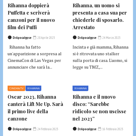
Rihanna doppierà
Rihanna, un uomo si
Puffetta e scriverà
presenta a casa sua per
canzoni per il nuovo
chiederle di sposarlo.
film dei Puffi
Arrestato
DrApocalypse
28 Aprile 2023
DrApocalypse
24 Marzo 2023
Rihanna ha fatto
Incinta e già mamma, Rihanna
un'apparizione a sorpresa al
si è ritrovata uno stalker
CinemaCon di Las Vegas per
sulla porta di casa. L'uomo, si
annunciare che sarà la...
legge su TMZ,...
CINEMA/TV
RIHANNA
RIHANNA
Oscar 2023, Rihanna
Rihanna e il nuovo
canterà Lift Me Up. Sarà
disco: “Sarebbe
il primo live della
ridicolo se non uscisse
canzone
nel 2023”
DrApocalypse
24 Febbraio 2023
DrApocalypse
16 Febbraio 2023