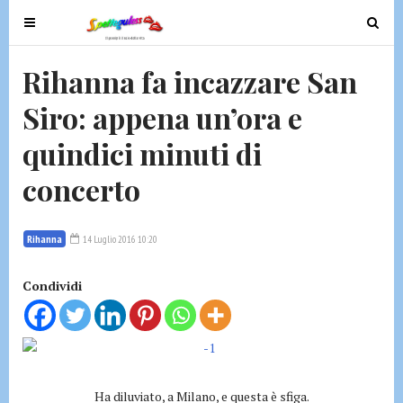
T
T
o
o
g
g
Rihanna fa incazzare San
g
g
Siro: appena un’ora e
l
l
e
e
quindici minuti di
n
n
a
a
concerto
v
v
i
i
g
g
Rihanna
14 Luglio 2016 10:20
a
a
t
t
Condividi
i
i
o
o
n
n
Ha diluviato, a Milano, e questa è sfiga.