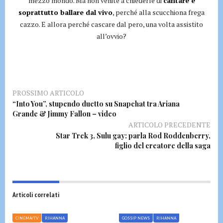
mezzo mondo. Ma non venite a chiederle di
cantare e
soprattutto ballare dal vivo
, perché alla scucchiona frega
cazzo. E allora perché cascare dal pero, una volta assistito
all’ovvio?
PROSSIMO ARTICOLO
“Into You”, stupendo duetto su Snapchat tra Ariana
Grande & Jimmy Fallon – video
ARTICOLO PRECEDENTE
Star Trek 3, Sulu gay: parla Rod Roddenberry,
figlio del creatore della saga
Articoli correlati
CINEMA/TV
RIHANNA
GOSSIP NEWS
RIHANNA