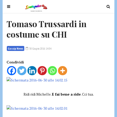
T
T
o
o
g
g
Tomaso Trussardi in
g
g
costume su CHI
l
l
e
e
n
n
Gossip News
30 Giugno 2016 14:04
a
a
v
v
Condividi
i
i
g
g
a
a
t
t
i
i
o
Ridi ridi Michelle.
E fai bene a ride
. Cci tua.
o
n
n