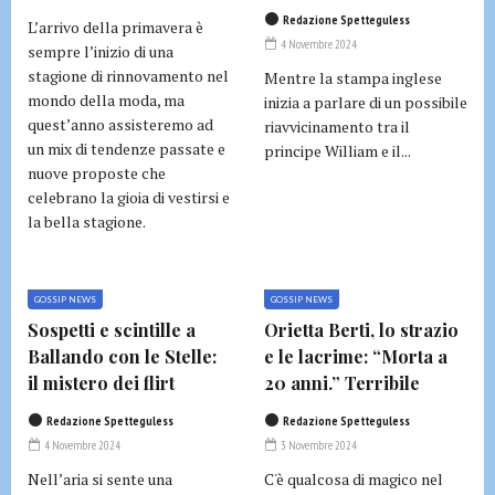
Redazione Spetteguless
L’arrivo della primavera è
4 Novembre 2024
sempre l’inizio di una
stagione di rinnovamento nel
Mentre la stampa inglese
mondo della moda, ma
inizia a parlare di un possibile
quest’anno assisteremo ad
riavvicinamento tra il
un mix di tendenze passate e
principe William e il...
nuove proposte che
celebrano la gioia di vestirsi e
la bella stagione.
GOSSIP NEWS
GOSSIP NEWS
Sospetti e scintille a
Orietta Berti, lo strazio
Ballando con le Stelle:
e le lacrime: “Morta a
il mistero dei flirt
20 anni.” Terribile
Redazione Spetteguless
Redazione Spetteguless
4 Novembre 2024
3 Novembre 2024
Nell’aria si sente una
C'è qualcosa di magico nel