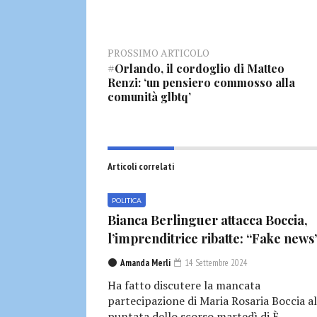
PROSSIMO ARTICOLO
#Orlando, il cordoglio di Matteo
Renzi: ‘un pensiero commosso alla
comunità glbtq’
Articoli correlati
POLITICA
Bianca Berlinguer attacca Boccia,
l’imprenditrice ribatte: “Fake news
Amanda Merli
14 Settembre 2024
Ha fatto discutere la mancata
partecipazione di Maria Rosaria Boccia al
puntata dello scorso martedì di È...