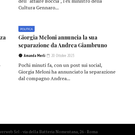
dell'"affaire Boccia", l'ex ministro della
Cultura Gennaro...
POLITICA
nza
Giorgia Meloni annuncia la sua
separazione da Andrea Giambruno
Amanda Merli
20 Ottobre 2023
o
Pochi minuti fa, con un post sui social,
Giorgia Meloni ha annunciato la separazione
dal compagno Andrea...
erweb Srl - via della Batteria Nomentana, 26 - Roma